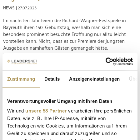
NEWS
| 27.07.2025
Im nächsten Jahr feiern die Richard-Wagner-Festspiele in
Bayreuth ihren 150. Geburtstag, weshalb man sich eine
besonders prominent besuchte Eröffnung nur allzu leicht
vorstellen kann. Nicht, dass es zur Premiere der jüngsten
Ausgabe an namhaften Gästen gemangelt hätte:
Insbesondere kulturbegeisterte...
Frauen100 feiert feministische Vernetzung
Zustimmung
Details
Anzeigeneinstellungen
Über
NEWS
| 13.07.2025
Um "Feminismus, Female Empowerment und
Verantwortungsvoller Umgang mit Ihren Daten
Frauensolidarität" zu einem präsenteren Thema in Politik,
Wirtschaft und Öffentlichkeit zu machen, bringt das
Wir und
unsere 58 Partner
verarbeiten Ihre persönlichen
Netzwerk Frauen100 prägende Damen dieser Bereiche
Daten, wie z. B. Ihre IP-Adresse, mithilfe von
zusammen. So zum Beispiel in der vergangenen Woche, als
Technologien wie Cookies, um Informationen auf Ihrem
die "Summer Night" neben medienbekannten...
Gerät zu speichern und darauf zuzugreifen und so