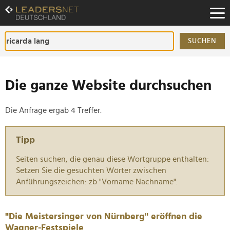
Zum
Inhalt
Zur
Fußzeilen-
SUCHEN
Navigation
Zur
Hauptnavigation
Die ganze Website durchsuchen
Die Anfrage ergab 4 Treffer.
Tipp
Seiten suchen, die genau diese Wortgruppe enthalten:
Setzen Sie die gesuchten Wörter zwischen
Anführungszeichen: zb "Vorname Nachname".
"Die Meistersinger von Nürnberg" eröffnen die
Wagner-Festspiele