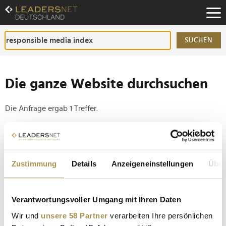
Zum
Inhalt
Zur
Fußzeilen-
SUCHEN
Navigation
Zur
Hauptnavigation
Die ganze Website durchsuchen
Die Anfrage ergab 1 Treffer.
Tipp
Seiten suchen, die genau diese Wortgruppe enthalten:
Zustimmung
Details
Anzeigeneinstellungen
Über
Setzen Sie die gesuchten Wörter zwischen
Anführungszeichen: zb "Vorname Nachname".
Verantwortungsvoller Umgang mit Ihren Daten
Katharina Mayer: "Es erfordert Mut, außerhalb der
Wir und
unsere 58 Partner
verarbeiten Ihre persönlichen
Norm zu denken"