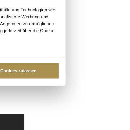
ithilfe von Technologien wie
onalisierte Werbung und
 Angeboten zu ermöglichen.
g jederzeit über die Cookie-
au sein können
zieren
Cookies zulassen
hre Präferenzen im
Abschnitt
 Medien anbieten zu können
hrer Verwendung unserer
 führen diese Informationen
ie im Rahmen Ihrer Nutzung