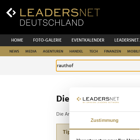
Zum
Inhalt
Zur
Fußzeilen-
Navigation
Zur
HOME
FOTO-GALERIE
EVENTKALENDER
LEADERSNET
Hauptnavigation
NEWS
MEDIA
AGENTUREN
HANDEL
TECH
FINANZEN
MOBILI
Die ganze Website d
Die Anfrage ergab 1 Treffer.
Zustimmung
Tipp