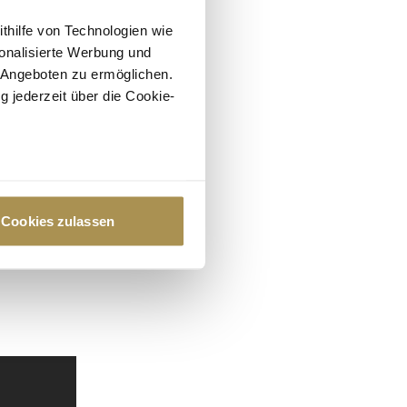
ithilfe von Technologien wie
onalisierte Werbung und
 Angeboten zu ermöglichen.
g jederzeit über die Cookie-
au sein können
zieren
Cookies zulassen
hre Präferenzen im
Abschnitt
 Medien anbieten zu können
hrer Verwendung unserer
 führen diese Informationen
ie im Rahmen Ihrer Nutzung