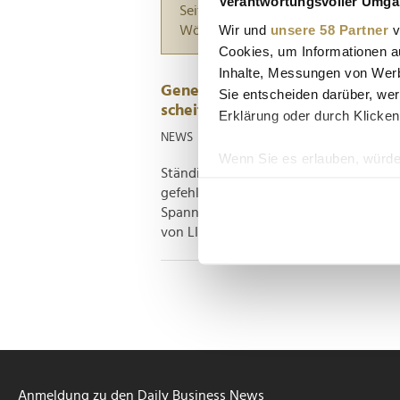
Verantwortungsvoller Umgan
Seiten suchen, die genau diese Wor
Wir und
unsere 58 Partner
v
Wörter zwischen Anführungszeiche
Cookies, um Informationen a
Inhalte, Messungen von Werb
Generationenkonflikte im Büro:
Sie entscheiden darüber, wer
scheitern
Erklärung oder durch Klicken
NEWS
| 18.09.2025
Wenn Sie es erlauben, würde
Ständige Generationenkonflikte sind p
Informationen über Ih
gefehlt, wie eine aktuelle Studie unter
Ihr Gerät durch aktiv
Spannungen zwischen Mitarbeitern vers
Erfahren Sie mehr darüber, w
von LIZ Smart Office, stellt...
Einzelheiten
fest.
Wir verwenden Cookies, um I
und die Zugriffe auf unsere 
Website an unsere Partner fü
möglicherweise mit weiteren
der Dienste gesammelt habe
Anmeldung zu den Daily Business News