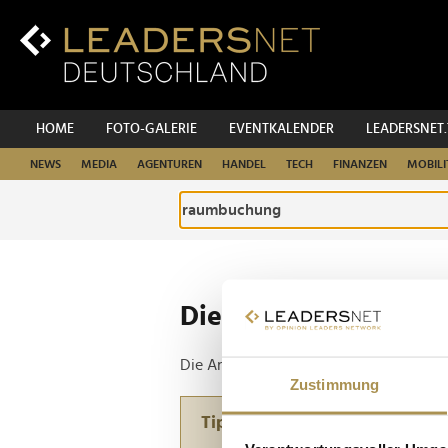
Zum
Inhalt
Zur
Fußzeilen-
Navigation
Zur
HOME
FOTO-GALERIE
EVENTKALENDER
LEADERSNET
Hauptnavigation
NEWS
MEDIA
AGENTUREN
HANDEL
TECH
FINANZEN
MOBILI
Die ganze Website d
Die Anfrage ergab 1 Treffer.
Zustimmung
Tipp