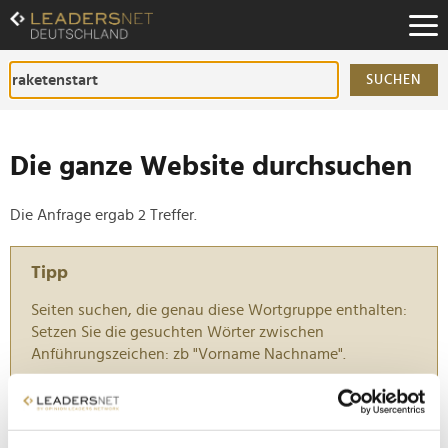
Zum
Inhalt
Zur
Fußzeilen-
SUCHEN
Navigation
Zur
Hauptnavigation
Die ganze Website durchsuchen
Die Anfrage ergab 2 Treffer.
Tipp
Seiten suchen, die genau diese Wortgruppe enthalten:
Setzen Sie die gesuchten Wörter zwischen
Anführungszeichen: zb "Vorname Nachname".
Isar Aerospace sichert Millionen-Investment von
Eltridge Industries