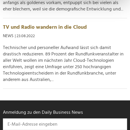
anfangs als goldenes vorkam, entpuppt sich bei vielen als
Erfahren Sie mehr darüber, wie Ihre persönlichen Daten
eher blechern, weil sie die demografische Entwicklung und...
verarbeitet werden, und legen Sie Ihre Präferenzen im
Abschnitt Einzelheiten
fest.
TV und Radio wandern in die Cloud
Wir verwenden Cookies, um Inhalte und Anzeigen zu
NEWS
| 23.08.2022
personalisieren, Funktionen für soziale Medien anbieten
zu können und die Zugriffe auf unsere Website zu
Technischer und personeller Aufwand lässt sich damit
drastisch reduzieren. 89 Prozent der Rundfunkveranstalter in
analysieren. Außerdem geben wir Informationen zu Ihrer
aller Welt wollen im nächsten Jahr Cloud-Technologien
Verwendung unserer Website an unsere Partner für
einführen, zeigt eine Umfrage unter 250 hochrangigen
soziale Medien, Werbung und Analysen weiter. Unsere
Technologieentscheidern in der Rundfunkbranche, unter
Partner führen diese Informationen möglicherweise mit
anderem aus Australien,...
weiteren Daten zusammen, die Sie ihnen bereitgestellt
haben oder die sie im Rahmen Ihrer Nutzung der Dienste
gesammelt haben.
Anmeldung zu den Daily Business News