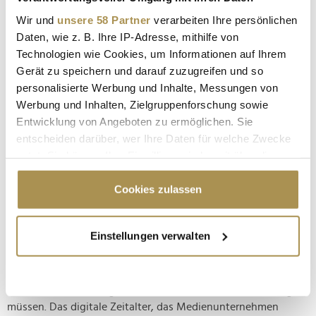
Wir und
unsere 58 Partner
verarbeiten Ihre persönlichen
Vorweihnachtlicher Geldsegen für den deutschen
Daten, wie z. B. Ihre IP-Adresse, mithilfe von
Werbemarkt
Technologien wie Cookies, um Informationen auf Ihrem
NEWS
| 18.12.2023
Gerät zu speichern und darauf zuzugreifen und so
personalisierte Werbung und Inhalte, Messungen von
Die vorweihnachtliche Marketing-Welle spült Millionen in die
Werbung und Inhalten, Zielgruppenforschung sowie
leidgeplagten Werbekassen nahezu sämtlicher Medienkanäle.
Lediglich ein chronisches Sorgenkind widersetzt sich dem
Entwicklung von Angeboten zu ermöglichen. Sie
Trend, der der Branche einen versöhnlichen Jahresabschluss
entscheiden darüber, wer Ihre Daten für welche Zwecke
in Aussicht stellt. Wie Horizont unter Berufung auf den
nutzt. Sie können Ihre Einwilligung jederzeit über die
Hamburger...
Cookie-Erklärung oder durch Klicken auf das Privacy
Trigger Symbol ändern oder widerrufen
Cookies zulassen
Digitalisierung: Medienunternehmen verstehen
Wenn Sie es erlauben, würden wir auch gerne:
junge Konsumenten nicht
Einstellungen verwalten
Informationen über Ihre geografische Lage
NEWS
| 28.09.2022
erfassen, welche bis auf einige Meter genau sein
Untersuchung zeigt, dass etablierte Player bei der Verbreitung
können
ihres Contents demografische Trends stärker berücksichtigen
Ihr Gerät durch aktives Scannen nach
müssen. Das digitale Zeitalter, das Medienunternehmen
bestimmten Merkmalen (Fingerprinting) identifizieren