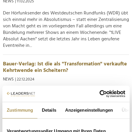
NEWS
| 11.02.2025
Der Hörfunksender des Westdeutschen Rundfunks (WDR) übt
sich einmal mehr in Absolutismus – statt einer Zentralisierung
von Macht geht es im vorliegenden Fall allerdings um eine
Bündelung mehrerer Shows an einem Wochenende: "1LIVE
Absolut Aachen" setzt die letztes Jahr ins Leben gerufene
Eventreihe in...
Bauer-Verlag: Ist die als "Transformation" verkaufte
Kehrtwende ein Scheitern?
NEWS
| 22.12.2024
Die Bauer Media Group ist eines der traditionsreichsten
Verlagshäuser Europas. Nach gescheiterten Digitalisierungs-
und Diversifikationsversuchen steckt das Unternehmen in
Zustimmung
Details
Anzeigeneinstellungen
Über
einer strategischen Kehrtwende. Was es in einer
Videobotschaft vor einigen Monaten als "kontinuierliche
Transformation“...
Verantwortungsvoller Umgang mit Ihren Daten