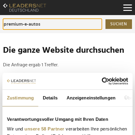
Zum
Inhalt
Zur
Fußzeilen-
SUCHEN
Navigation
Zur
Hauptnavigation
Die ganze Website durchsuchen
Die Anfrage ergab 1 Treffer.
Tipp
Seiten suchen, die genau diese Wortgruppe enthalten:
Zustimmung
Details
Anzeigeneinstellungen
Über
Setzen Sie die gesuchten Wörter zwischen
Anführungszeichen: zb "Vorname Nachname".
Verantwortungsvoller Umgang mit Ihren Daten
Preisverfall bei gebrauchten Premium-E-Autos:
Wir und
unsere 58 Partner
verarbeiten Ihre persönlichen
Hersteller kämpfen mit Milliardenrisiken