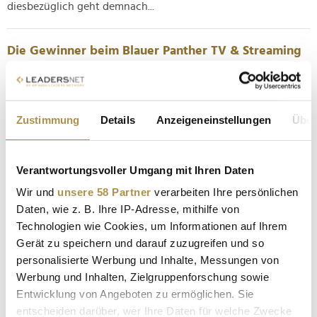
diesbezüglich geht demnach...
Die Gewinner beim Blauer Panther TV & Streaming
Award
NEWS
| 23.10.2024
Diverse Größen der deutschen Unterhaltungsbranche bei
Zustimmung
Details
Anzeigeneinstellungen
Über
einer Preisverleihung, die gerade mal ihre dritte Ausgabe
feiert? Nicht ganz: Den Blauer Panther TV & Streaming Award
kannten Medieninteressierte bis 2021 als Bayerischen
Verantwortungsvoller Umgang mit Ihren Daten
Fernsehpreis. Wie der neue Name verrät, kämpfen inzwischen
Wir und
unsere 58 Partner
verarbeiten Ihre persönlichen
nicht mehr...
Daten, wie z. B. Ihre IP-Adresse, mithilfe von
Technologien wie Cookies, um Informationen auf Ihrem
Auszeichnungen für Dermanostic, Paul Belthle,
Gerät zu speichern und darauf zuzugreifen und so
Regina Ziegler und WeSort.AI
personalisierte Werbung und Inhalte, Messungen von
NEWS
| 24.09.2024
Werbung und Inhalten, Zielgruppenforschung sowie
Entwicklung von Angeboten zu ermöglichen. Sie
Am Dienstagabend ging der Deutsche Gründerpreis zum 22.
entscheiden darüber, wer Ihre Daten für welche Zwecke