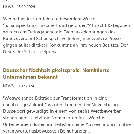
Verwendung unserer Website an unsere Partner für
NEWS
| 15.09.2024
soziale Medien, Werbung und Analysen weiter. Unsere
Partner führen diese Informationen möglicherweise mit
Wer hat im letzten Jahr auf besondere Weise
weiteren Daten zusammen, die Sie ihnen bereitgestellt
“Schauspielkunst inspiriert und gefördert“? In acht Kategorien
haben oder die sie im Rahmen Ihrer Nutzung der Dienste
wurden am Freitagabend die Fachauszeichnungen des
gesammelt haben.
Bundesverband Schauspiels verliehen; vier weitere Preise
gingen außer direkter Konkurrenz an ihre neuen Besitzer. Der
Deutsche Schauspielpreis...
Deutscher Nachhaltigkeitspreis: Nominierte
Unternehmen bekannt
NEWS
| 11.07.2024
"Wegweisende Beiträge zur Transformation in eine
nachhaltige Zukunft“ werden kommenden November in
Düsseldorf gewürdigt. In einem von sechs Wettbewerben
stehen bereits jetzt die Nominierten fest: Welche
Unternehmen dürfen im Herbst auf eine Auszeichnung für ihre
verantwortungsbewussten Bemühungen...