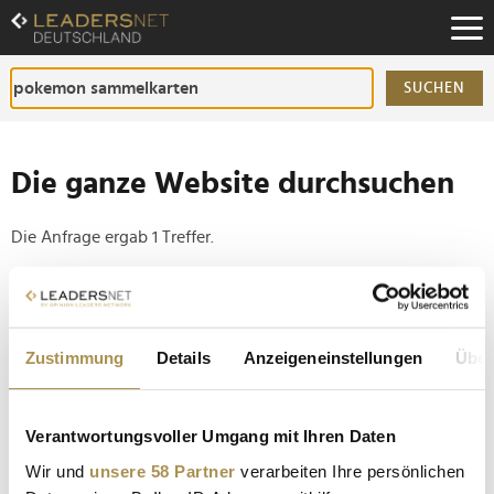
Zum
Inhalt
Zur
Fußzeilen-
SUCHEN
Navigation
Zur
Hauptnavigation
Die ganze Website durchsuchen
Die Anfrage ergab 1 Treffer.
Tipp
Seiten suchen, die genau diese Wortgruppe enthalten:
Zustimmung
Details
Anzeigeneinstellungen
Über
Setzen Sie die gesuchten Wörter zwischen
Anführungszeichen: zb "Vorname Nachname".
Verantwortungsvoller Umgang mit Ihren Daten
McDonald’s in Japan stoppt Pokémon-Aktion nach
Wir und
unsere 58 Partner
verarbeiten Ihre persönlichen
Kritik an Lebensmittelverschwendung