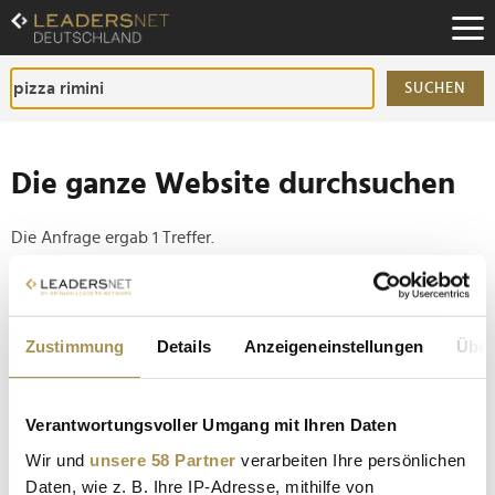
Zum
Inhalt
Zur
Fußzeilen-
SUCHEN
Navigation
Zur
Hauptnavigation
Die ganze Website durchsuchen
Die Anfrage ergab 1 Treffer.
Tipp
Seiten suchen, die genau diese Wortgruppe enthalten:
Zustimmung
Details
Anzeigeneinstellungen
Über
Setzen Sie die gesuchten Wörter zwischen
Anführungszeichen: zb "Vorname Nachname".
Verantwortungsvoller Umgang mit Ihren Daten
Wir und
unsere 58 Partner
verarbeiten Ihre persönlichen
Restaurant des Jahres: Eine Top-Adresse für jedes
Daten, wie z. B. Ihre IP-Adresse, mithilfe von
Bundesland