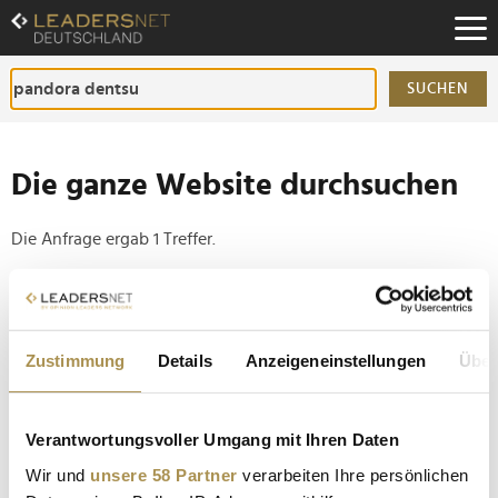
Zum
Inhalt
Zur
Fußzeilen-
SUCHEN
Navigation
Zur
Hauptnavigation
Die ganze Website durchsuchen
Die Anfrage ergab 1 Treffer.
Tipp
Seiten suchen, die genau diese Wortgruppe enthalten:
Zustimmung
Details
Anzeigeneinstellungen
Über
Setzen Sie die gesuchten Wörter zwischen
Anführungszeichen: zb "Vorname Nachname".
Verantwortungsvoller Umgang mit Ihren Daten
Pandora setzt weiter auf dentsu für globales
Wir und
unsere 58 Partner
verarbeiten Ihre persönlichen
Marketing