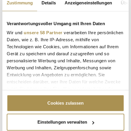
Zustimmung
Details
Anzeigeneinstellungen
Über
NEWS
| 27.10.2025
Die Tourismus-Strategie 2030 des Burgenlands wurde in
Verantwortungsvoller Umgang mit Ihren Daten
einem breit angelegten Beteiligungsprozess erstellt und soll
Menschen aus der Ferne darauf aufmerksam machen, dass
Wir und
unsere 58 Partner
verarbeiten Ihre persönlichen
dort "die Sonnenseite Österreichs" zu finden ist. Vergangene
Daten, wie z. B. Ihre IP-Adresse, mithilfe von
Woche haben die Hauptverantwortlichen von Burgenland
Technologien wie Cookies, um Informationen auf Ihrem
Tourismus die...
Gerät zu speichern und darauf zuzugreifen und so
personalisierte Werbung und Inhalte, Messungen von
Werbung und Inhalten, Zielgruppenforschung sowie
Tauern Spa: Erfolge einfädeln, wo andere Urlaub
Entwicklung von Angeboten zu ermöglichen. Sie
machen
entscheiden darüber, wer Ihre Daten für welche Zwecke
NEWS
| 13.04.2025
nutzt. Sie können Ihre Einwilligung jederzeit über die
Cookie-Erklärung oder durch Klicken auf das Privacy
Kaprun liegt mitten den österreichischen Alpen und erfreut
Trigger Symbol ändern oder widerrufen
Cookies zulassen
sich sowohl unter Wintersportlern als auch Wellnessfreunden
und Naturliebhabern großer Beliebtheit. Im Tauern Spa Zell
am See hingegen kehren jene ein, die ihre Visionen vor
Wenn Sie es erlauben, würden wir auch gerne:
Einstellungen verwalten
malerischer Kulisse durch Meetings, Konferenzen und andere
Informationen über Ihre geografische Lage
Events...