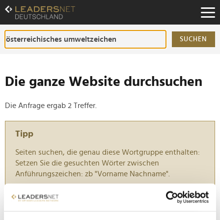
Zum
Inhalt
Zur
Fußzeilen-
SUCHEN
Navigation
Zur
Hauptnavigation
Die ganze Website durchsuchen
Die Anfrage ergab 2 Treffer.
Tipp
Seiten suchen, die genau diese Wortgruppe enthalten:
Setzen Sie die gesuchten Wörter zwischen
Anführungszeichen: zb "Vorname Nachname".
Burgenland wirbt mit Werten, Wein und Weitblick
für sich