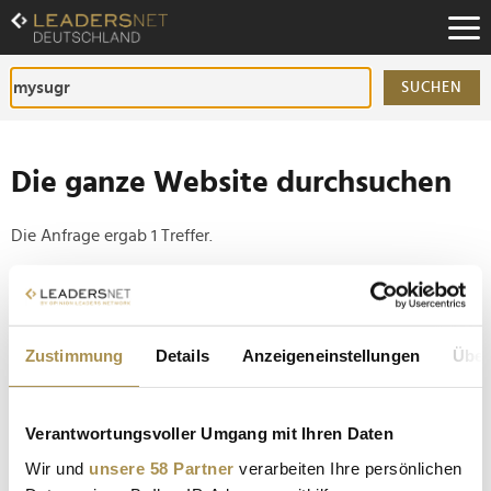
Zum
Inhalt
Zur
Fußzeilen-
SUCHEN
Navigation
Zur
Hauptnavigation
Die ganze Website durchsuchen
Die Anfrage ergab 1 Treffer.
Tipp
Seiten suchen, die genau diese Wortgruppe enthalten:
Zustimmung
Details
Anzeigeneinstellungen
Über
Setzen Sie die gesuchten Wörter zwischen
Anführungszeichen: zb "Vorname Nachname".
Verantwortungsvoller Umgang mit Ihren Daten
Die Top-Meinungsmacher der E-Health-Branche sind
Wir und
unsere 58 Partner
verarbeiten Ihre persönlichen
gekürt