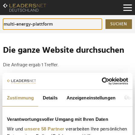
Zum
Inhalt
Zur
Fußzeilen-
SUCHEN
Navigation
Zur
Hauptnavigation
Die ganze Website durchsuchen
Die Anfrage ergab 1 Treffer.
Tipp
Seiten suchen, die genau diese Wortgruppe enthalten:
Zustimmung
Details
Anzeigeneinstellungen
Über
Setzen Sie die gesuchten Wörter zwischen
Anführungszeichen: zb "Vorname Nachname".
Verantwortungsvoller Umgang mit Ihren Daten
Florian Huettl: "Wir arbeiten als One Team ohne
Wir und
unsere 58 Partner
verarbeiten Ihre persönlichen
Silodenken"