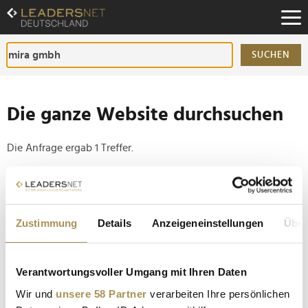
Zum
Inhalt
Zur
Fußzeilen-
SUCHEN
Navigation
Zur
Hauptnavigation
Die ganze Website durchsuchen
Die Anfrage ergab 1 Treffer.
Tipp
Seiten suchen, die genau diese Wortgruppe enthalten:
Zustimmung
Details
Anzeigeneinstellungen
Über
Setzen Sie die gesuchten Wörter zwischen
Anführungszeichen: zb "Vorname Nachname".
Verantwortungsvoller Umgang mit Ihren Daten
Telekom lässt Influencer in ferngesteuertem 5G-
Wir und
unsere 58 Partner
verarbeiten Ihre persönlichen
Auto gegeneinander antreten