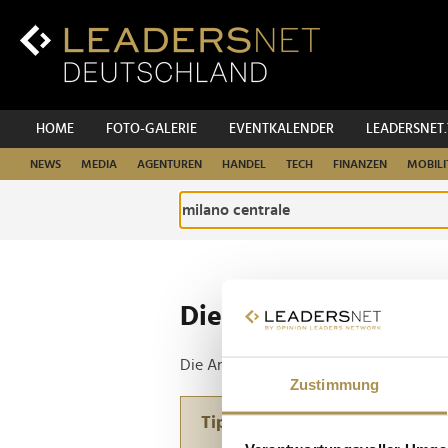
Zum
Inhalt
Zur
Fußzeilen-
Navigation
Zur
HOME
FOTO-GALERIE
EVENTKALENDER
LEADERSNET
Hauptnavigation
NEWS
MEDIA
AGENTUREN
HANDEL
TECH
FINANZEN
MOBILI
Die ganze Website d
Die Anfrage ergab 1 Treffer.
Zustimmung
Tipp