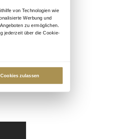
ithilfe von Technologien wie
onalisierte Werbung und
 Angeboten zu ermöglichen.
g jederzeit über die Cookie-
au sein können
zieren
Cookies zulassen
hre Präferenzen im
Abschnitt
 Medien anbieten zu können
hrer Verwendung unserer
 führen diese Informationen
ie im Rahmen Ihrer Nutzung