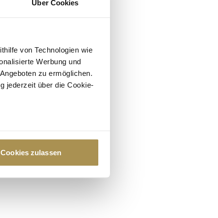
Über Cookies
ithilfe von Technologien wie
onalisierte Werbung und
 Angeboten zu ermöglichen.
g jederzeit über die Cookie-
au sein können
zieren
Cookies zulassen
hre Präferenzen im
Abschnitt
 Medien anbieten zu können
hrer Verwendung unserer
 führen diese Informationen