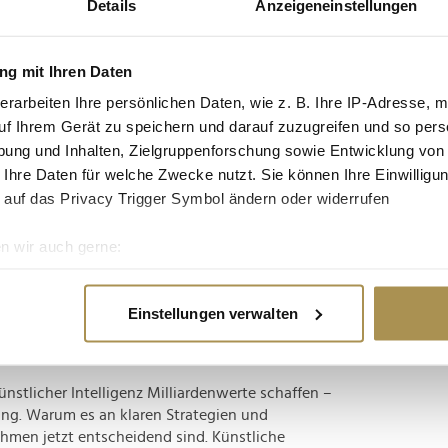
Details
Anzeigeneinstellungen
tgruppe enthalten: Setzen Sie die gesuchten
n: zb "Vorname Nachname".
g mit Ihren Daten
and hat das größte Produktivitätspotenzial
erarbeiten Ihre persönlichen Daten, wie z. B. Ihre IP-Adresse, m
uf Ihrem Gerät zu speichern und darauf zuzugreifen und so pers
ung und Inhalten, Zielgruppenforschung sowie Entwicklung von
 Ihre Daten für welche Zwecke nutzt. Sie können Ihre Einwilligun
bal Institute das größte KI-Potenzial in ganz
 auf das Privacy Trigger Symbol ändern oder widerrufen
 hierzulande einen Produktivitäts-Zuwachs von
ieren – vor Frankreich und Großbritannien. Besonders
n wir auch gerne:
re geografische Lage erfassen, welche bis auf einige Meter gen
es Scannen nach bestimmten Merkmalen (Fingerprinting) identifi
Einstellungen verwalten
-Potenzial ungenutzt
ie Ihre persönlichen Daten verarbeitet werden, und legen Sie I
tlicher Intelligenz Milliardenwerte schaffen –
nhalte und Anzeigen zu personalisieren, Funktionen für soziale
ng. Warum es an klaren Strategien und
Website zu analysieren. Außerdem geben wir Informationen zu I
men jetzt entscheidend sind. Künstliche
r soziale Medien, Werbung und Analysen weiter. Unsere Partner