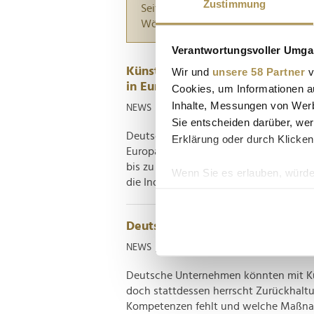
Zustimmung
Seiten suchen, die genau diese Wor
Wörter zwischen Anführungszeiche
Verantwortungsvoller Umgan
Künstliche Intelligenz: Deutschl
Wir und
unsere 58 Partner
v
in Europa
Cookies, um Informationen a
Inhalte, Messungen von Werb
NEWS
| 27.05.2026
Sie entscheiden darüber, wer
Deutschland hat laut dem McKinsey Glo
Erklärung oder durch Klicken
Europa. Bis 2030 könnten Unternehmen
bis zu 486 Milliarden US-Dollar realis
Wenn Sie es erlauben, würde
die Industrie profitiert. Spitzenplatz in...
Informationen über Ih
Ihr Gerät durch aktiv
Deutsche Unternehmen lassen KI
Erfahren Sie mehr darüber, w
Einzelheiten
fest.
NEWS
| 05.02.2025
Deutsche Unternehmen könnten mit Küns
Wir verwenden Cookies, um I
doch stattdessen herrscht Zurückhaltu
und die Zugriffe auf unsere 
Kompetenzen fehlt und welche Maßnah
Website an unsere Partner fü