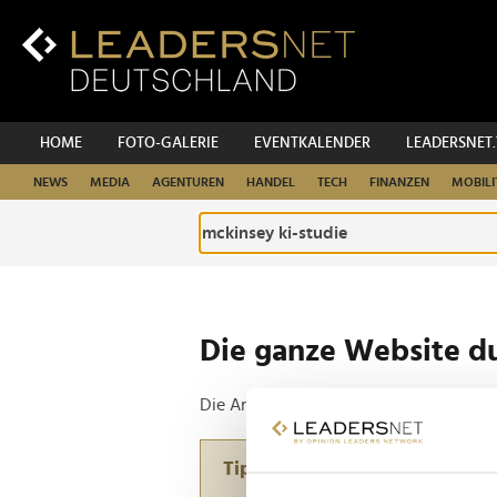
Zum
Inhalt
Zur
Fußzeilen-
Navigation
Zur
HOME
FOTO-GALERIE
EVENTKALENDER
LEADERSNET
Hauptnavigation
NEWS
MEDIA
AGENTUREN
HANDEL
TECH
FINANZEN
MOBILI
Die ganze Website d
Die Anfrage ergab 2 Treffer.
Tipp