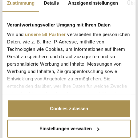
Zustimmung
Details
Anzeigeneinstellungen
Über
NEWS
| 28.09.2025
Vergangene Woche fand die vierte und letzte Ausgabe des
Verantwortungsvoller Umgang mit Ihren Daten
Markenfestival statt – zumindest, was den gewohnten
Schauplatz in der Düsseldorfer Merkur Spiel-Arena betrifft.
Wir und
unsere 58 Partner
verarbeiten Ihre persönlichen
Unter dem Motto "KI & Marke: Liebe oder Schicksal" haben
Daten, wie z. B. Ihre IP-Adresse, mithilfe von
über 450 Fachleute aus verschiedensten Branchen diskutiert,
Technologien wie Cookies, um Informationen auf Ihrem
wie...
Gerät zu speichern und darauf zuzugreifen und so
personalisierte Werbung und Inhalte, Messungen von
Werbung und Inhalten, Zielgruppenforschung sowie
Markenfestival 2025: Branding, Kommunikation und
Entwicklung von Angeboten zu ermöglichen. Sie
Identität im KI-Zeitalter
entscheiden darüber, wer Ihre Daten für welche Zwecke
NEWS
| 29.07.2025
nutzt. Sie können Ihre Einwilligung jederzeit über die
Cookie-Erklärung oder durch Klicken auf das Privacy
Mit mehr als 400 Marken- und Medienvertretern und über 100
Trigger Symbol ändern oder widerrufen
Cookies zulassen
Speakern durfte das Düsseldorfer Markenfestival im
vergangenen Jahr einen neuen Teilnehmerrekord verzeichnen.
Die nächste Ausgabe findet im späten September unter dem
Wenn Sie es erlauben, würden wir auch gerne:
Einstellungen verwalten
programmatischen Titel "KI & Marke: Liebe oder Schicksal!?"
Informationen über Ihre geografische Lage
erneut in...