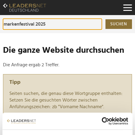
Zum
Inhalt
Zur
Fußzeilen-
SUCHEN
Navigation
Zur
Hauptnavigation
Die ganze Website durchsuchen
Die Anfrage ergab 2 Treffer.
Tipp
Seiten suchen, die genau diese Wortgruppe enthalten:
Setzen Sie die gesuchten Wörter zwischen
Anführungszeichen: zb "Vorname Nachname".
Markenfestival 2025: Stimmen und Eindrücke aus
Düsseldorf