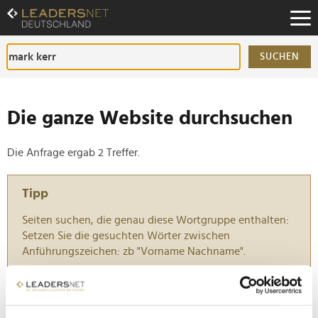
Zum
Inhalt
Zur
Fußzeilen-
SUCHEN
Navigation
Zur
Hauptnavigation
Die ganze Website durchsuchen
Die Anfrage ergab 2 Treffer.
Tipp
Seiten suchen, die genau diese Wortgruppe enthalten:
Setzen Sie die gesuchten Wörter zwischen
Anführungszeichen: zb "Vorname Nachname".
"The Smashing Machine" feiert Deutschland-
Premiere