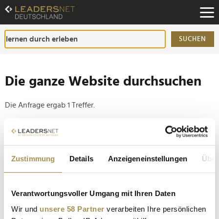
Zum
Inhalt
Zur
Fußzeilen-
SUCHEN
Navigation
Zur
Hauptnavigation
Die ganze Website durchsuchen
Die Anfrage ergab 1 Treffer.
Tipp
Seiten suchen, die genau diese Wortgruppe enthalten:
Zustimmung
Details
Anzeigeneinstellungen
Über
Setzen Sie die gesuchten Wörter zwischen
Anführungszeichen: zb "Vorname Nachname".
Verantwortungsvoller Umgang mit Ihren Daten
Andreas Heinecke: "Ich wollte Veränderung, keinen
Wir und
unsere 58 Partner
verarbeiten Ihre persönlichen
Applaus"