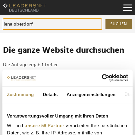
Zum
Inhalt
Zur
Fußzeilen-
SUCHEN
Navigation
Zur
Hauptnavigation
Die ganze Website durchsuchen
Die Anfrage ergab 1 Treffer.
Tipp
Seiten suchen, die genau diese Wortgruppe enthalten:
Zustimmung
Details
Anzeigeneinstellungen
Über
Setzen Sie die gesuchten Wörter zwischen
Anführungszeichen: zb "Vorname Nachname".
Verantwortungsvoller Umgang mit Ihren Daten
Wir und
unsere 58 Partner
verarbeiten Ihre persönlichen
UEFA Frauen-EM 2025 will den "Gipfel der
Daten, wie z. B. Ihre IP-Adresse, mithilfe von
Emotionen" erklimmen