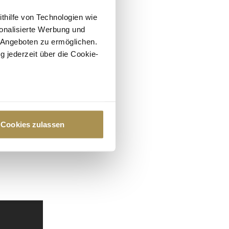
ithilfe von Technologien wie
onalisierte Werbung und
 Angeboten zu ermöglichen.
g jederzeit über die Cookie-
au sein können
zieren
Cookies zulassen
hre Präferenzen im
Abschnitt
 Medien anbieten zu können
hrer Verwendung unserer
 führen diese Informationen
ie im Rahmen Ihrer Nutzung