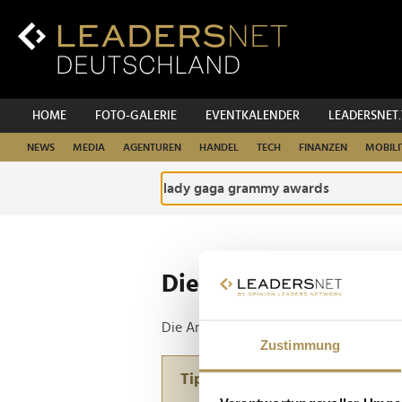
Zum
Inhalt
Zur
Fußzeilen-
Navigation
Zur
HOME
FOTO-GALERIE
EVENTKALENDER
LEADERSNET
Hauptnavigation
NEWS
MEDIA
AGENTUREN
HANDEL
TECH
FINANZEN
MOBILI
Die ganze Website d
Die Anfrage ergab 1 Treffer.
Zustimmung
Tipp