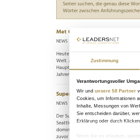
Seiten suchen, die genau diese Wor
Wörter zwischen Anführungszeiche
Met Gala 2026: Bezos kauft sich 
NEWS
| 04.05.2026
Heute Abend steigt in New York die M
Zustimmung
Welt. Mitten im Rampenlicht: Jeff Bez
Hauptsponsor – und sorgt schon vorab
Jahren war Bezos vor allem für Amazon 
Verantwortungsvoller Umgan
Wir und
unsere 58 Partner
v
Super Bowl 2026: Diese Halbzeit
Cookies, um Informationen a
NEWS
| 09.02.2026
Inhalte, Messungen von Werb
Sie entscheiden darüber, wer
Der Super Bowl 2026 hat Sport- und P
Erklärung oder durch Klicken
Seattle Seahawks mit einem 29:13-Sieg
dominierten, sorgte vor allem die Hal
Wenn Sie es erlauben, würde
zuvor standen so viele internationale Su