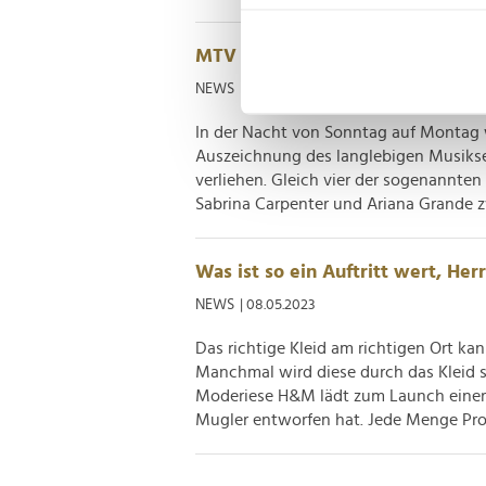
Informationen über Ih
Ihr Gerät durch aktiv
MTV Video Music Awards: Alle 
Erfahren Sie mehr darüber, w
NEWS
| 08.09.2025
Einzelheiten
fest.
In der Nacht von Sonntag auf Montag 
Wir verwenden Cookies, um I
Auszeichnung des langlebigen Musiks
und die Zugriffe auf unsere 
verliehen. Gleich vier der sogenannt
Website an unsere Partner fü
Sabrina Carpenter und Ariana Grande zw
möglicherweise mit weiteren
der Dienste gesammelt habe
Was ist so ein Auftritt wert, Her
NEWS
| 08.05.2023
Das richtige Kleid am richtigen Ort kan
Manchmal wird diese durch das Kleid so
Moderiese H&M lädt zum Launch einer 
Mugler entworfen hat. Jede Menge Prom