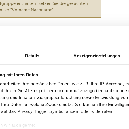
tgruppe enthalten: Setzen Sie die gesuchten
n: zb "Vorname Nachname".
in die Mode-Elite ein – und alle schauen hin
et Gala – der wohl wichtigste Mode-Event der
Details
Anzeigeneinstellungen
os und Lauren Sánchez Bezos. Das Paar ist heuer
 für ordentlich Gesprächsstoff. Noch vor wenigen
bekannt....
g mit Ihren Daten
erarbeiten Ihre persönlichen Daten, wie z. B. Ihre IP-Adresse, m
show geht in die Geschichte ein
uf Ihrem Gerät zu speichern und darauf zuzugreifen und so pers
ung und Inhalten, Zielgruppenforschung sowie Entwicklung von
 Ihre Daten für welche Zwecke nutzt. Sie können Ihre Einwilligun
opgeschichte zugleich geschrieben. Während die
 auf das Privacy Trigger Symbol ändern oder widerrufen
 über die New England Patriots das NFL-Finale
bzeitshow für weltweite Aufmerksamkeit. Noch nie
n wir auch gerne:
perstars...