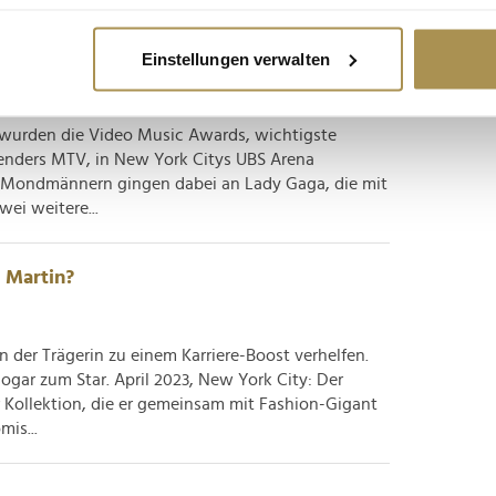
re geografische Lage erfassen, welche bis auf einige Meter gen
es Scannen nach bestimmten Merkmalen (Fingerprinting) identifi
Gewinner aus New York
Einstellungen verwalten
ie Ihre persönlichen Daten verarbeitet werden, und legen Sie I
wurden die Video Music Awards, wichtigste
nhalte und Anzeigen zu personalisieren, Funktionen für soziale
enders MTV, in New York Citys UBS Arena
Website zu analysieren. Außerdem geben wir Informationen zu I
en Mondmännern gingen dabei an Lady Gaga, die mit
r soziale Medien, Werbung und Analysen weiter. Unsere Partner
ei weitere...
 Daten zusammen, die Sie ihnen bereitgestellt haben oder die s
n.
r Martin?
n der Trägerin zu einem Karriere-Boost verhelfen.
gar zum Star. April 2023, New York City: Der
Kollektion, die er gemeinsam mit Fashion-Gigant
is...