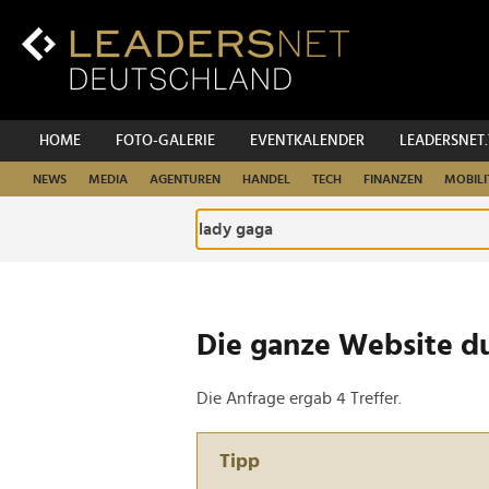
Zum
Inhalt
Zur
Fußzeilen-
Navigation
Zur
HOME
FOTO-GALERIE
EVENTKALENDER
LEADERSNET
Hauptnavigation
NEWS
MEDIA
AGENTUREN
HANDEL
TECH
FINANZEN
MOBILI
Die ganze Website d
Die Anfrage ergab 4 Treffer.
Tipp