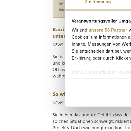
Zustimmung
Seiten suchen, die genau diese Wor
Wörter zwischen Anführungszeiche
Verantwortungsvoller Umgan
Karrierekiller Emoji? Warum Sm
Wir und
unsere 58 Partner
v
untergraben
Cookies, um Informationen a
Inhalte, Messungen von Werb
NEWS
| 19.04.2026
Sie entscheiden darüber, wer
Sie bauen gerne Smileys in Ihre berufl
Erklärung oder durch Klicken
und kann über Ihr professionelles Stan
Ottawa warnt: Wer im beruflichen Konte
Wenn Sie es erlauben, würde
wahrgenommene Kompetenz. Besonders 
Informationen über Ih
Ihr Gerät durch aktiv
So widersprechen Sie im Job, oh
Erfahren Sie mehr darüber, w
Einzelheiten
fest.
NEWS
| 14.07.2025
Sie haben das ungute Gefühl, dass der 
Wir verwenden Cookies, um I
solchen Situationen schweigt, riskiert
und die Zugriffe auf unsere 
Projekts. Doch wie bringt man konstruk
Website an unsere Partner fü