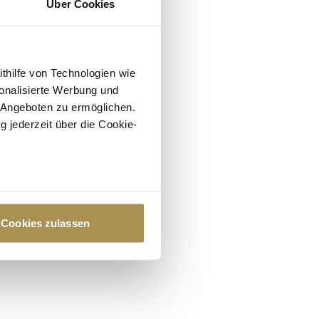
Über Cookies
ithilfe von Technologien wie
onalisierte Werbung und
 Angeboten zu ermöglichen.
g jederzeit über die Cookie-
au sein können
zieren
Cookies zulassen
hre Präferenzen im
Abschnitt
 Medien anbieten zu können
hrer Verwendung unserer
 führen diese Informationen