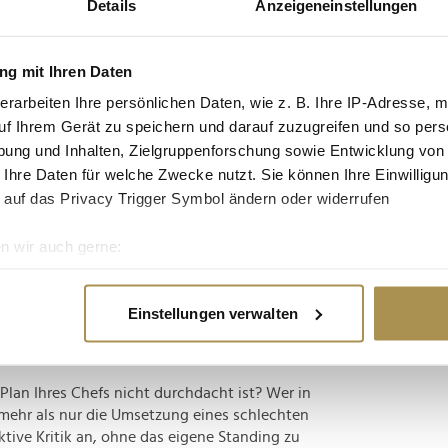
Details
Anzeigeneinstellungen
tgruppe enthalten: Setzen Sie die gesuchten
n: zb "Vorname Nachname".
g mit Ihren Daten
ileys im Teams-Chat Ihre Kompetenz
erarbeiten Ihre persönlichen Daten, wie z. B. Ihre IP-Adresse, m
uf Ihrem Gerät zu speichern und darauf zuzugreifen und so pers
ung und Inhalten, Zielgruppenforschung sowie Entwicklung von
 Ihre Daten für welche Zwecke nutzt. Sie können Ihre Einwilligun
ichen Nachrichten? Das ist nicht immer von Vorteil
 auf das Privacy Trigger Symbol ändern oder widerrufen
ding entscheiden. Eine Studie der University of
xt unbedacht Emojis einsetzt, riskiert seine
n wir auch gerne:
brisant...
re geografische Lage erfassen, welche bis auf einige Meter gen
es Scannen nach bestimmten Merkmalen (Fingerprinting) identifi
Einstellungen verwalten
ne Ihre Karriere zu gefährden
ie Ihre persönlichen Daten verarbeitet werden, und legen Sie I
Plan Ihres Chefs nicht durchdacht ist? Wer in
nhalte und Anzeigen zu personalisieren, Funktionen für soziale
 mehr als nur die Umsetzung eines schlechten
Website zu analysieren. Außerdem geben wir Informationen zu I
tive Kritik an, ohne das eigene Standing zu
r soziale Medien, Werbung und Analysen weiter. Unsere Partner