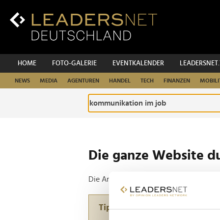
Zum
Inhalt
Zur
Fußzeilen-
Navigation
Zur
HOME
FOTO-GALERIE
EVENTKALENDER
LEADERSNET
Hauptnavigation
NEWS
MEDIA
AGENTUREN
HANDEL
TECH
FINANZEN
MOBILI
Die ganze Website d
Die Anfrage ergab 2 Treffer.
Tipp