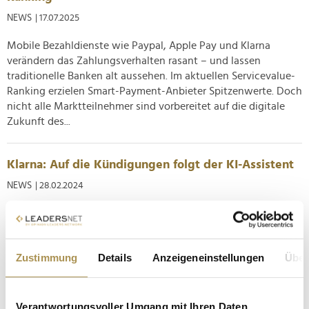
NEWS
| 17.07.2025
Mobile Bezahldienste wie Paypal, Apple Pay und Klarna
verändern das Zahlungsverhalten rasant – und lassen
traditionelle Banken alt aussehen. Im aktuellen Servicevalue-
Ranking erzielen Smart-Payment-Anbieter Spitzenwerte. Doch
nicht alle Marktteilnehmer sind vorbereitet auf die digitale
Zukunft des...
Klarna: Auf die Kündigungen folgt der KI-Assistent
NEWS
| 28.02.2024
Comedy is tragedy plus time: Klarna hat innerhalb der letzten
anderthalb Jahre etwa 700 Mitarbeiter entlassen. Nach einem
Monat im Einsatz freut sich der schwedische
Zustimmung
Details
Anzeigeneinstellungen
Über
Zahlungsanbieter nun, dass der neue KI-Assistent die Arbeit
von etwa 700 Personen leisten kann. Wie das 2005 in
Stockholm gegründete...
Verantwortungsvoller Umgang mit Ihren Daten