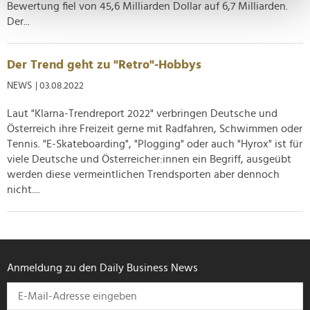
Bewertung fiel von 45,6 Milliarden Dollar auf 6,7 Milliarden.
Erfahren Sie mehr darüber, wie Ihre persönlichen Daten
Der...
verarbeitet werden, und legen Sie Ihre Präferenzen im
Abschnitt Einzelheiten
fest.
Der Trend geht zu "Retro"-Hobbys
Wir verwenden Cookies, um Inhalte und Anzeigen zu
NEWS
| 03.08.2022
personalisieren, Funktionen für soziale Medien anbieten
zu können und die Zugriffe auf unsere Website zu
Laut "Klarna-Trendreport 2022" verbringen Deutsche und
Österreich ihre Freizeit gerne mit Radfahren, Schwimmen oder
analysieren. Außerdem geben wir Informationen zu Ihrer
Tennis. "E-Skateboarding", "Plogging" oder auch "Hyrox" ist für
Verwendung unserer Website an unsere Partner für
viele Deutsche und Österreicher:innen ein Begriff, ausgeübt
soziale Medien, Werbung und Analysen weiter. Unsere
werden diese vermeintlichen Trendsporten aber dennoch
Partner führen diese Informationen möglicherweise mit
nicht....
weiteren Daten zusammen, die Sie ihnen bereitgestellt
haben oder die sie im Rahmen Ihrer Nutzung der Dienste
gesammelt haben.
Anmeldung zu den Daily Business News