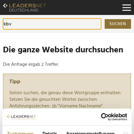
Zum
Inhalt
Zur
Fußzeilen-
SUCHEN
Navigation
Zur
Hauptnavigation
Die ganze Website durchsuchen
Die Anfrage ergab 2 Treffer.
Tipp
Seiten suchen, die genau diese Wortgruppe enthalten:
Setzen Sie die gesuchten Wörter zwischen
Anführungszeichen: zb "Vorname Nachname".
KBV-Chef Gassen rät zu gelockerter Attestpflicht
Zustimmung
Details
Anzeigeneinstellungen
Über