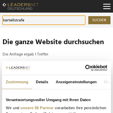
Zum
Inhalt
Zur
Fußzeilen-
SUCHEN
Navigation
Zur
Hauptnavigation
Die ganze Website durchsuchen
Die Anfrage ergab 1 Treffer.
Tipp
Seiten suchen, die genau diese Wortgruppe enthalten:
Zustimmung
Details
Anzeigeneinstellungen
Über
Setzen Sie die gesuchten Wörter zwischen
Anführungszeichen: zb "Vorname Nachname".
Verantwortungsvoller Umgang mit Ihren Daten
EU verhängt Millionenstrafe gegen Delivery Hero
Wir und
unsere 58 Partner
verarbeiten Ihre persönlichen
wegen illegalen Kartells