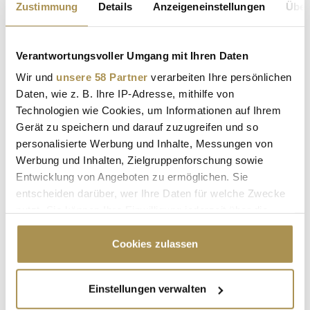
Zustimmung
Details
Anzeigeneinstellungen
Über
NEWS
| 03.06.2025
Die EU-Kommission hat gegen den Berliner Essenslieferdienst
Verantwortungsvoller Umgang mit Ihren Daten
Delivery Hero eine Geldstrafe in Höhe von rund 223 Millionen
Euro verhängt. Grund sind unerlaubte Absprachen mit dem
Wir und
unsere 58 Partner
verarbeiten Ihre persönlichen
spanischen Konkurrenten Glovo. Auch Glovo muss zahlen –
Daten, wie z. B. Ihre IP-Adresse, mithilfe von
knapp 106 Millionen Euro. Nach Angaben der Kommission
Technologien wie Cookies, um Informationen auf Ihrem
hatten beide...
Gerät zu speichern und darauf zuzugreifen und so
personalisierte Werbung und Inhalte, Messungen von
Werbung und Inhalten, Zielgruppenforschung sowie
NürnbergMesse plant Übernahme von Weka
Entwicklung von Angeboten zu ermöglichen. Sie
Fachmedien
entscheiden darüber, wer Ihre Daten für welche Zwecke
NEWS
| 27.11.2024
nutzt. Sie können Ihre Einwilligung jederzeit über die
Cookie-Erklärung oder durch Klicken auf das Privacy
Die NürnbergMesse will Weka Fachmedien kaufen – ein Deal,
Trigger Symbol ändern oder widerrufen
Cookies zulassen
der die deutsche Messebranche aufhorchen lässt. Der Schritt
soll nicht nur eine langjährige Partnerschaft sichern, sondern
auch die Zukunft eines erfolgreichen Ökosystems gestalten.
Wenn Sie es erlauben, würden wir auch gerne:
Einstellungen verwalten
Laut eines Berichts von Horizont plant die NürnbergMesse
Informationen über Ihre geografische Lage
die...