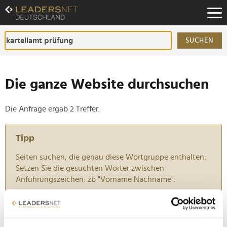
Zum
Inhalt
Zur
Fußzeilen-
SUCHEN
Navigation
Zur
Hauptnavigation
Die ganze Website durchsuchen
Die Anfrage ergab 2 Treffer.
Tipp
Seiten suchen, die genau diese Wortgruppe enthalten:
Setzen Sie die gesuchten Wörter zwischen
Anführungszeichen: zb "Vorname Nachname".
EU verhängt Millionenstrafe gegen Delivery Hero
wegen illegalen Kartells