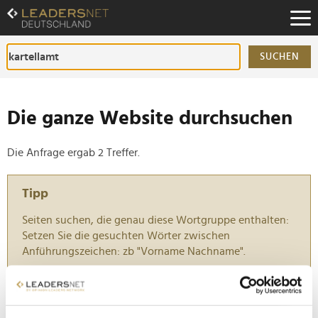
Zum
Inhalt
Zur
Fußzeilen-
SUCHEN
Navigation
Zur
Hauptnavigation
Die ganze Website durchsuchen
Die Anfrage ergab 2 Treffer.
Tipp
Seiten suchen, die genau diese Wortgruppe enthalten:
Setzen Sie die gesuchten Wörter zwischen
Anführungszeichen: zb "Vorname Nachname".
EU verhängt Millionenstrafe gegen Delivery Hero
wegen illegalen Kartells