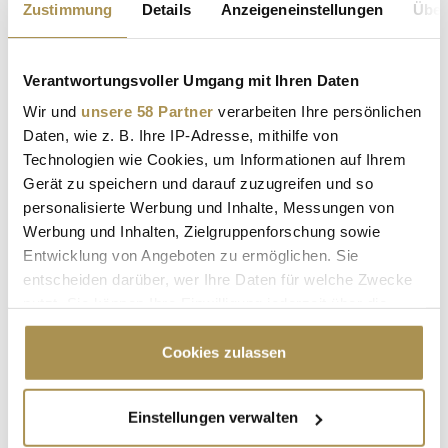
Zustimmung
Details
Anzeigeneinstellungen
Über
NEWS
| 03.06.2025
Die EU-Kommission hat gegen den Berliner Essenslieferdienst
Verantwortungsvoller Umgang mit Ihren Daten
Delivery Hero eine Geldstrafe in Höhe von rund 223 Millionen
Euro verhängt. Grund sind unerlaubte Absprachen mit dem
Wir und
unsere 58 Partner
verarbeiten Ihre persönlichen
spanischen Konkurrenten Glovo. Auch Glovo muss zahlen –
Daten, wie z. B. Ihre IP-Adresse, mithilfe von
knapp 106 Millionen Euro. Nach Angaben der Kommission
Technologien wie Cookies, um Informationen auf Ihrem
hatten beide...
Gerät zu speichern und darauf zuzugreifen und so
personalisierte Werbung und Inhalte, Messungen von
Werbung und Inhalten, Zielgruppenforschung sowie
Kartellamt prüft Deutsche Post und zwei ihrer
Entwicklung von Angeboten zu ermöglichen. Sie
Mitbewerber
entscheiden darüber, wer Ihre Daten für welche Zwecke
NEWS
| 20.07.2023
nutzt. Sie können Ihre Einwilligung jederzeit über die
Cookie-Erklärung oder durch Klicken auf das Privacy
Ermittelt wird aufgrund möglicher
Trigger Symbol ändern oder widerrufen
Cookies zulassen
wettbewerbsbeschränkender Vereinbarungen im Bereich der
Briefkonsolidierungsleistungen. Am Donnerstag wurde vom
Bundeskartellamt ein Kartellverwaltungsverfahren gegen drei
Wenn Sie es erlauben, würden wir auch gerne:
Einstellungen verwalten
deutsche Logistikunternehmen eingeleitet. Konkret wird
Informationen über Ihre geografische Lage
gegen die Deutsche Post InHaus Services...