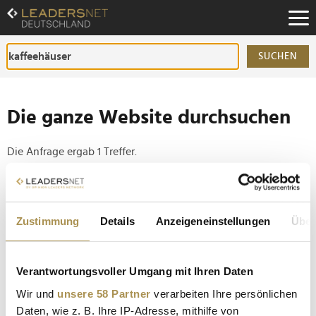
Zum
Inhalt
Zur
Fußzeilen-
SUCHEN
Navigation
Zur
Hauptnavigation
Die ganze Website durchsuchen
Die Anfrage ergab 1 Treffer.
Tipp
Seiten suchen, die genau diese Wortgruppe enthalten:
Zustimmung
Details
Anzeigeneinstellungen
Über
Setzen Sie die gesuchten Wörter zwischen
Anführungszeichen: zb "Vorname Nachname".
Verantwortungsvoller Umgang mit Ihren Daten
Wir und
unsere 58 Partner
verarbeiten Ihre persönlichen
Die schönsten alten Kaffeehäuser Europas
Daten, wie z. B. Ihre IP-Adresse, mithilfe von