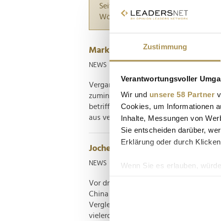
Seiten suchen, die genau diese Wor
Wörter zwischen Anführungszeiche
Zustimmung
Markenfestival 2025: Stimmen un
NEWS
| 28.09.2025
Verantwortungsvoller Umgan
Vergangene Woche fand die vierte und 
Wir und
unsere 58 Partner
v
zumindest, was den gewohnten Schaupl
Cookies, um Informationen a
betrifft. Unter dem Motto "KI & Marke:
aus verschiedensten Branchen diskutiert
Inhalte, Messungen von Werb
Sie entscheiden darüber, wer
Erklärung oder durch Klicken
Jochen Sengpiehl warnt Europa 
NEWS
| 04.09.2025
Wenn Sie es erlauben, würde
Informationen über Ih
Vor drei Jahren wird Jochen Sengpiehl
Ihr Gerät durch aktiv
China berufen. Die Zustände vor Ort s
Erfahren Sie mehr darüber, w
Vergleich zum asiatischen Weltmarkt
vielerorts wortwörtlich alt aus. In der di
Einzelheiten
fest.