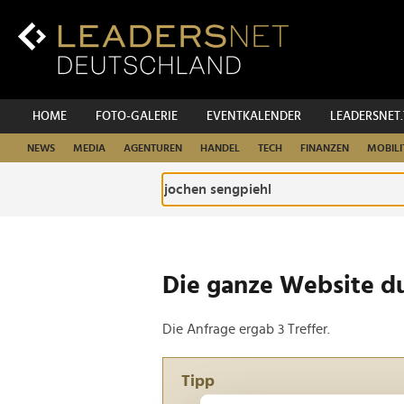
Zum
Inhalt
Zur
Fußzeilen-
Navigation
Zur
HOME
FOTO-GALERIE
EVENTKALENDER
LEADERSNET
Hauptnavigation
NEWS
MEDIA
AGENTUREN
HANDEL
TECH
FINANZEN
MOBILI
Die ganze Website d
Die Anfrage ergab 3 Treffer.
Tipp