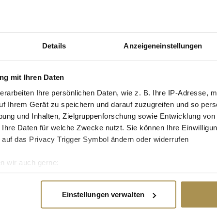
tgruppe enthalten: Setzen Sie die gesuchten
n: zb "Vorname Nachname".
Details
Anzeigeneinstellungen
d Eindrücke aus Düsseldorf
g mit Ihren Daten
letzte Ausgabe des Markenfestival statt –
erarbeiten Ihre persönlichen Daten, wie z. B. Ihre IP-Adresse, m
atz in der Düsseldorfer Merkur Spiel-Arena
uf Ihrem Gerät zu speichern und darauf zuzugreifen und so pers
 Liebe oder Schicksal" haben über 450 Fachleute
, wie...
ung und Inhalten, Zielgruppenforschung sowie Entwicklung von
 Ihre Daten für welche Zwecke nutzt. Sie können Ihre Einwilligun
 auf das Privacy Trigger Symbol ändern oder widerrufen
vor dem "China Speed"
n wir auch gerne:
re geografische Lage erfassen, welche bis auf einige Meter gen
 als Chief Marketing Officer für Volkswagen nach
es Scannen nach bestimmten Merkmalen (Fingerprinting) identifi
chockieren ihn – denn im technologischen
Einstellungen verwalten
ie Ihre persönlichen Daten verarbeitet werden, und legen Sie I
 sehen die gewohnten deutschen Maßstäbe
gitalen...