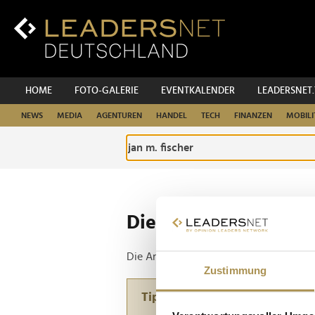
Zum
Inhalt
Zur
Fußzeilen-
Navigation
Zur
HOME
FOTO-GALERIE
EVENTKALENDER
LEADERSNET
Hauptnavigation
NEWS
MEDIA
AGENTUREN
HANDEL
TECH
FINANZEN
MOBILI
Die ganze Website d
Die Anfrage ergab 1 Treffer.
Zustimmung
Tipp