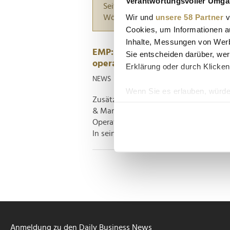
Verantwortungsvoller Umgan
Seiten suchen, die genau diese Wor
Wir und
unsere 58 Partner
v
Wörter zwischen Anführungszeiche
Cookies, um Informationen a
Inhalte, Messungen von Werb
EMP: Jan M. Fischer übernimmt 
Sie entscheiden darüber, wer
operative Geschäft
Erklärung oder durch Klicken
NEWS
| 26.10.2022
Wenn Sie es erlauben, würde
Zusätzlich zu seinen früheren Funktion
Informationen über Ih
& Marketing sowie Einkauf & Dispositio
Ihr Gerät durch aktiv
Operating Officer (COO) das operativ
Erfahren Sie mehr darüber, w
In seiner ursprünglichen Rolle als...
Einzelheiten
fest.
Wir verwenden Cookies, um I
und die Zugriffe auf unsere 
Website an unsere Partner fü
möglicherweise mit weiteren
der Dienste gesammelt habe
Anmeldung zu den Daily Business News