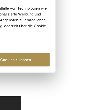
ithilfe von Technologien wie
onalisierte Werbung und
 Angeboten zu ermöglichen.
g jederzeit über die Cookie-
au sein können
zieren
Cookies zulassen
hre Präferenzen im
Abschnitt
 Medien anbieten zu können
hrer Verwendung unserer
 führen diese Informationen
ie im Rahmen Ihrer Nutzung