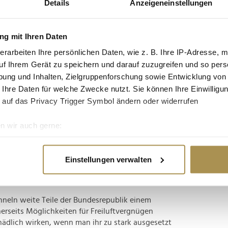
Details
Anzeigeneinstellungen
tgruppe enthalten: Setzen Sie die gesuchten
n: zb "Vorname Nachname".
g mit Ihren Daten
en Nachholbedarf und wachsender
erarbeiten Ihre persönlichen Daten, wie z. B. Ihre IP-Adresse, m
uf Ihrem Gerät zu speichern und darauf zuzugreifen und so pers
ung und Inhalten, Zielgruppenforschung sowie Entwicklung von
 Ihre Daten für welche Zwecke nutzt. Sie können Ihre Einwilligun
zt wird, prallen Gewohnheiten aufeinander:
 auf das Privacy Trigger Symbol ändern oder widerrufen
 chronische Klimatisierung schwört, setzt man in
uld. In Erwartung anhaltender Hitze dürften sich
n wir auch gerne:
n die...
re geografische Lage erfassen, welche bis auf einige Meter gen
es Scannen nach bestimmten Merkmalen (Fingerprinting) identifi
Einstellungen verwalten
e sicher durch den Sommer zu bringen
ie Ihre persönlichen Daten verarbeitet werden, und legen Sie I
neln weite Teile der Bundesrepublik einem
nhalte und Anzeigen zu personalisieren, Funktionen für soziale
erseits Möglichkeiten für Freiluftvergnügen
Website zu analysieren. Außerdem geben wir Informationen zu I
chädlich wirken, wenn man ihr zu stark ausgesetzt
r soziale Medien, Werbung und Analysen weiter. Unsere Partner