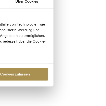
Über Cookies
ithilfe von Technologien wie
onalisierte Werbung und
 Angeboten zu ermöglichen.
g jederzeit über die Cookie-
au sein können
zieren
Cookies zulassen
hre Präferenzen im
Abschnitt
 Medien anbieten zu können
hrer Verwendung unserer
 führen diese Informationen