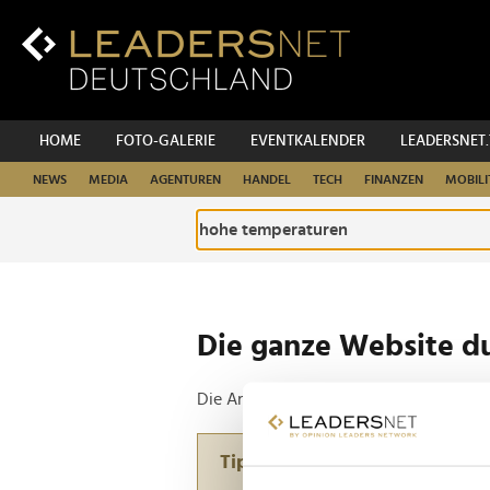
Zum
Inhalt
Zur
Fußzeilen-
Navigation
Zur
HOME
FOTO-GALERIE
EVENTKALENDER
LEADERSNET
Hauptnavigation
NEWS
MEDIA
AGENTUREN
HANDEL
TECH
FINANZEN
MOBILI
Die ganze Website d
Die Anfrage ergab 2 Treffer.
Tipp