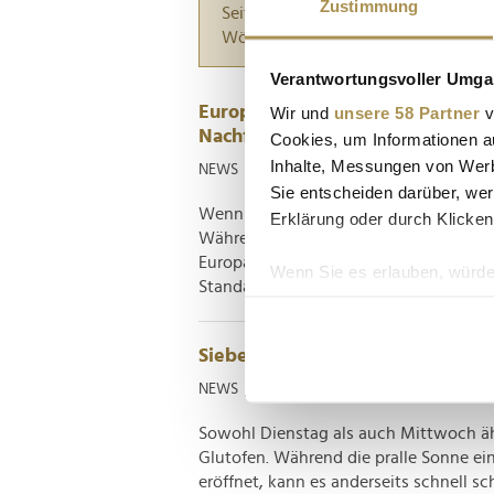
Zustimmung
Seiten suchen, die genau diese Wor
Wörter zwischen Anführungszeiche
Verantwortungsvoller Umgan
Europa gegen die Hitze: Zwisch
Wir und
unsere 58 Partner
v
Nachfrage
Cookies, um Informationen a
Inhalte, Messungen von Werb
NEWS
| 29.06.2026
Sie entscheiden darüber, wer
Wenn in der westlichen Welt geschwit
Erklärung oder durch Klicken
Während man in den USA vielerorts auf
Europa häufig noch auf Lüften und Ged
Wenn Sie es erlauben, würde
Standards jedoch verschieben. Was sage
Informationen über Ih
Ihr Gerät durch aktiv
Sieben Tipps, um das Smartphon
Erfahren Sie mehr darüber, w
Einzelheiten
fest.
NEWS
| 01.07.2025
Sowohl Dienstag als auch Mittwoch äh
Wir verwenden Cookies, um I
Glutofen. Während die pralle Sonne ein
und die Zugriffe auf unsere 
eröffnet, kann es anderseits schnell s
Website an unsere Partner fü