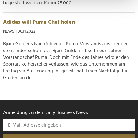
Erfahren Sie mehr darüber, wie Ihre persönlichen Daten
begeistert werden. Kaum 25.000...
verarbeitet werden, und legen Sie Ihre Präferenzen im
Abschnitt Einzelheiten
fest.
Adidas will Puma-Chef holen
NEWS
| 06.11.2022
Wir verwenden Cookies, um Inhalte und Anzeigen zu
personalisieren, Funktionen für soziale Medien anbieten
Bjørn Guldens Nachfolger als Puma-Vorstandsvorsitzender
zu können und die Zugriffe auf unsere Website zu
steht indes schon fest. Bjørn Gulden ist seit neun Jahren
analysieren. Außerdem geben wir Informationen zu Ihrer
Vorstandschef Puma. Doch mit Ende des Jahres wird er den
Verwendung unserer Website an unsere Partner für
Sportartikelhersteller verlassen, wie das Unternehmen am
soziale Medien, Werbung und Analysen weiter. Unsere
Freitag via Aussendung mitgeteilt hat. Einen Nachfolge für
Partner führen diese Informationen möglicherweise mit
Gulden an der...
weiteren Daten zusammen, die Sie ihnen bereitgestellt
haben oder die sie im Rahmen Ihrer Nutzung der Dienste
gesammelt haben.
Anmeldung zu den Daily Business News