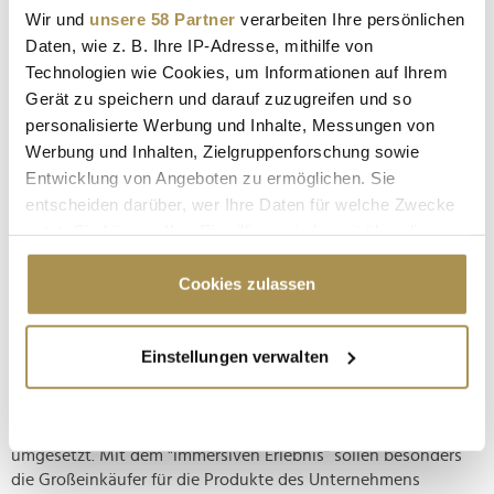
adidas wird 75: Meilensteine und Möglichkeiten
Wir und
unsere 58 Partner
verarbeiten Ihre persönlichen
Daten, wie z. B. Ihre IP-Adresse, mithilfe von
NEWS
| 18.08.2024
Technologien wie Cookies, um Informationen auf Ihrem
Ein Dreivierteljahrhundert ist es inzwischen her, dass eines
Gerät zu speichern und darauf zuzugreifen und so
der größten Sportartikelunternehmen der Welt im
personalisierte Werbung und Inhalte, Messungen von
beschaulichen Herzogenaurach gegründet wurde. Zum
Werbung und Inhalten, Zielgruppenforschung sowie
Geburtstag erinnern wir uns an Meilensteine zwischen DFB,
Entwicklung von Angeboten zu ermöglichen. Sie
Run DMC oder Y3 und werfen einen Blick in die absehbare
entscheiden darüber, wer Ihre Daten für welche Zwecke
Zukunft der Marke mit den...
nutzt. Sie können Ihre Einwilligung jederzeit über die
Cookie-Erklärung oder durch Klicken auf das Privacy
Neuer Showroom: Wie Adidas den Einzelhandel
Trigger Symbol ändern oder widerrufen
Cookies zulassen
umwerben will
Wenn Sie es erlauben, würden wir auch gerne:
NEWS
| 09.07.2024
Einstellungen verwalten
Informationen über Ihre geografische Lage
Ein Team der auf Marken- und Einzelhandelserlebnisse
erfassen, welche bis auf einige Meter genau sein
spezialisierten Liganova-Gruppe hat den neuen Showroom
können
des deutschen Sportartikelgiganten konzipiert und
Ihr Gerät durch aktives Scannen nach
umgesetzt. Mit dem "immersiven Erlebnis“ sollen besonders
bestimmten Merkmalen (Fingerprinting) identifizieren
die Großeinkäufer für die Produkte des Unternehmens