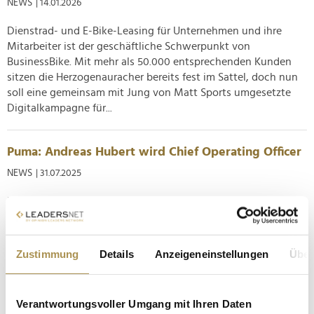
NEWS
| 14.01.2026
Dienstrad- und E-Bike-Leasing für Unternehmen und ihre
Mitarbeiter ist der geschäftliche Schwerpunkt von
BusinessBike. Mit mehr als 50.000 entsprechenden Kunden
sitzen die Herzogenauracher bereits fest im Sattel, doch nun
soll eine gemeinsam mit Jung von Matt Sports umgesetzte
Digitalkampagne für...
Puma: Andreas Hubert wird Chief Operating Officer
NEWS
| 31.07.2025
Der Vorstand von Puma vergrößert sich: Ab September tritt
die Führungsebene des weltbekannten Sportartikelherstellers
aus dem mittelfränkischen Herzogenaurach fünfköpfig auf.
Mit dem Standort ist der dafür verantwortliche Chief
Zustimmung
Details
Anzeigeneinstellungen
Über
Operating Officer (COO) bestens vertraut – schließlich kommt
Andreas...
Verantwortungsvoller Umgang mit Ihren Daten