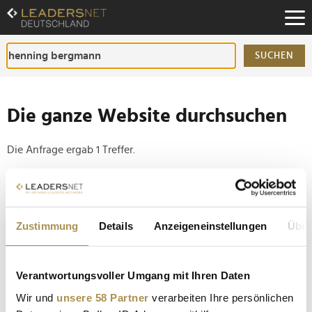
Zum
Inhalt
Zur
Fußzeilen-
SUCHEN
Navigation
Zur
Hauptnavigation
Die ganze Website durchsuchen
Die Anfrage ergab 1 Treffer.
Tipp
Seiten suchen, die genau diese Wortgruppe enthalten:
Zustimmung
Details
Anzeigeneinstellungen
Über
Setzen Sie die gesuchten Wörter zwischen
Anführungszeichen: zb "Vorname Nachname".
Verantwortungsvoller Umgang mit Ihren Daten
CRIF und Mittelstandsverbund vereinbaren
Wir und
unsere 58 Partner
verarbeiten Ihre persönlichen
strategische Partnerschaft