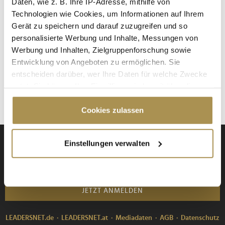
Daten, wie z. B. Ihre IP-Adresse, mithilfe von
Technologien wie Cookies, um Informationen auf Ihrem
NEWS
| 26.08.2024
Gerät zu speichern und darauf zuzugreifen und so
Wenn Unternehmen gewisse Zweifel an der Implementierung
personalisierte Werbung und Inhalte, Messungen von
von Nachhaltigkeitsbestimmungen äußern, liegt das meist
Werbung und Inhalten, Zielgruppenforschung sowie
nicht an ihrer Abneigung gegen unsere Umwelt. Stattdessen
Entwicklung von Angeboten zu ermöglichen. Sie
sind es häufig Sorgen um die praktische Umsetzung und den
entscheiden darüber, wer Ihre Daten für welche Zwecke
damit verbundenen Aufwand, die zu Zurückhaltung führen –
nutzt. Sie können Ihre Einwilligung jederzeit über die
und hier sorgt...
Cookie-Erklärung oder durch Klicken auf das Privacy
Trigger Symbol ändern oder widerrufen
Cookies zulassen
Wenn Sie es erlauben, würden wir auch gerne:
Einstellungen verwalten
Anmeldung zu den Daily Business News
Informationen über Ihre geografische Lage
erfassen, welche bis auf einige Meter genau sein
können
Ihr Gerät durch aktives Scannen nach
JETZT ANMELDEN
bestimmten Merkmalen (Fingerprinting) identifizieren
Erfahren Sie mehr darüber, wie Ihre persönlichen Daten
LEADERSNET.de
LEADERSNET.at
Mediadaten
AGB
Datenschutz
verarbeitet werden, und legen Sie Ihre Präferenzen im