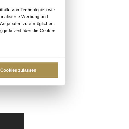
ithilfe von Technologien wie
onalisierte Werbung und
 Angeboten zu ermöglichen.
g jederzeit über die Cookie-
au sein können
zieren
Cookies zulassen
hre Präferenzen im
Abschnitt
 Medien anbieten zu können
hrer Verwendung unserer
 führen diese Informationen
ie im Rahmen Ihrer Nutzung