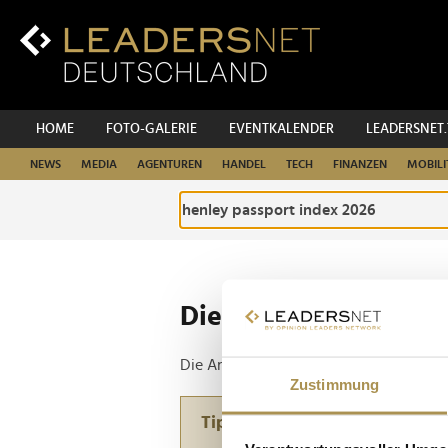
Zum
Inhalt
Zur
Fußzeilen-
Navigation
Zur
HOME
FOTO-GALERIE
EVENTKALENDER
LEADERSNET
Hauptnavigation
NEWS
MEDIA
AGENTUREN
HANDEL
TECH
FINANZEN
MOBILI
Die ganze Website d
Die Anfrage ergab 1 Treffer.
Zustimmung
Tipp