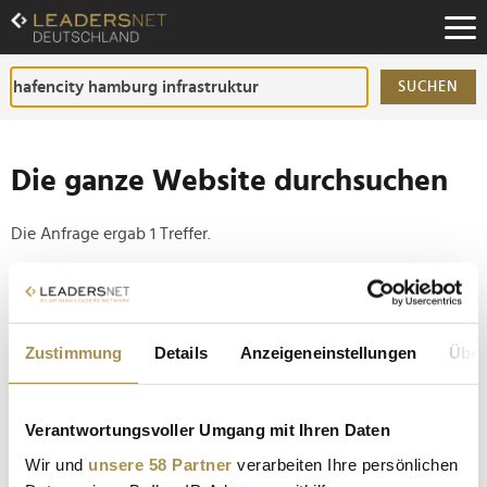
Zum
Inhalt
Zur
Fußzeilen-
SUCHEN
Navigation
Zur
Hauptnavigation
Die ganze Website durchsuchen
Die Anfrage ergab 1 Treffer.
Tipp
Seiten suchen, die genau diese Wortgruppe enthalten:
Zustimmung
Details
Anzeigeneinstellungen
Über
Setzen Sie die gesuchten Wörter zwischen
Anführungszeichen: zb "Vorname Nachname".
Verantwortungsvoller Umgang mit Ihren Daten
Cruise Center HafenCity macht Hamburg zum
Wir und
unsere 58 Partner
verarbeiten Ihre persönlichen
Vorreiter der Kreuzfahrtbranche