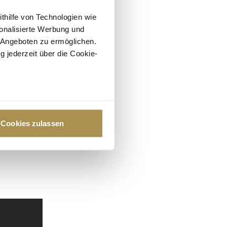
ithilfe von Technologien wie
onalisierte Werbung und
 Angeboten zu ermöglichen.
g jederzeit über die Cookie-
au sein können
zieren
Cookies zulassen
hre Präferenzen im
Abschnitt
 Medien anbieten zu können
hrer Verwendung unserer
 führen diese Informationen
ie im Rahmen Ihrer Nutzung