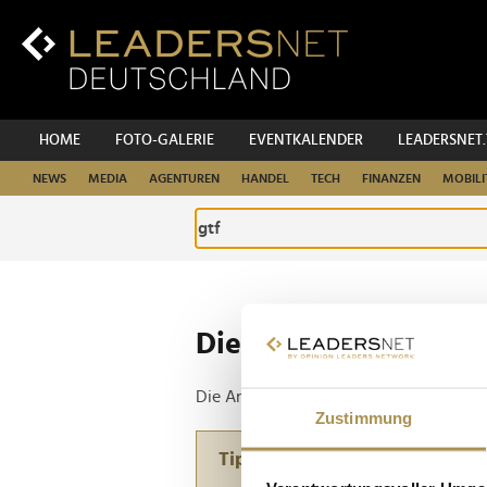
Zum
Inhalt
Zur
Fußzeilen-
Navigation
Zur
HOME
FOTO-GALERIE
EVENTKALENDER
LEADERSNET
Hauptnavigation
NEWS
MEDIA
AGENTUREN
HANDEL
TECH
FINANZEN
MOBILI
Die ganze Website d
Die Anfrage ergab 1 Treffer.
Zustimmung
Tipp