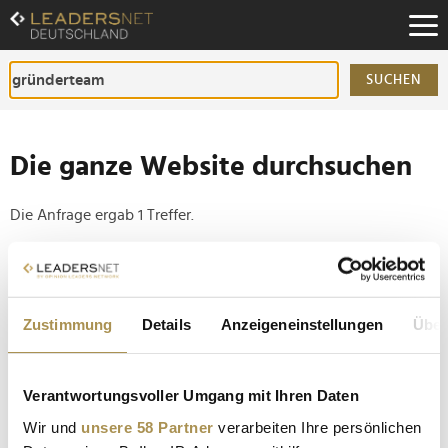
Zum
Inhalt
Zur
Fußzeilen-
SUCHEN
Navigation
Zur
Hauptnavigation
Die ganze Website durchsuchen
Die Anfrage ergab 1 Treffer.
Tipp
Seiten suchen, die genau diese Wortgruppe enthalten:
Zustimmung
Details
Anzeigeneinstellungen
Über
Setzen Sie die gesuchten Wörter zwischen
Anführungszeichen: zb "Vorname Nachname".
Verantwortungsvoller Umgang mit Ihren Daten
Ofelos entwickelt digitale bKV Prävention gegen
Wir und
unsere 58 Partner
verarbeiten Ihre persönlichen
hohe Ausfallquoten