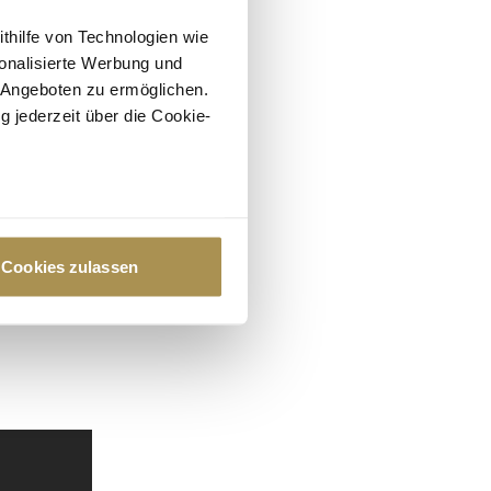
ithilfe von Technologien wie
onalisierte Werbung und
 Angeboten zu ermöglichen.
g jederzeit über die Cookie-
au sein können
zieren
Cookies zulassen
hre Präferenzen im
Abschnitt
 Medien anbieten zu können
hrer Verwendung unserer
 führen diese Informationen
ie im Rahmen Ihrer Nutzung