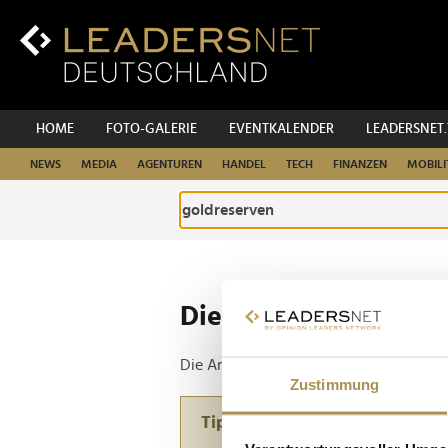
Zum
Inhalt
Zur
Fußzeilen-
Navigation
Zur
HOME
FOTO-GALERIE
EVENTKALENDER
LEADERSNET
Hauptnavigation
NEWS
MEDIA
AGENTUREN
HANDEL
TECH
FINANZEN
MOBILI
Die ganze Website d
Die Anfrage ergab 1 Treffer.
Zustimmung
Tipp