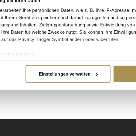
g mit Ihren Daten
tgruppe enthalten: Setzen Sie die gesuchten
erarbeiten Ihre persönlichen Daten, wie z. B. Ihre IP-Adresse, m
n: zb "Vorname Nachname".
uf Ihrem Gerät zu speichern und darauf zuzugreifen und so pers
ung und Inhalten, Zielgruppenforschung sowie Entwicklung von
aber die Politik und Bürokratie sind noch
 Ihre Daten für welche Zwecke nutzt. Sie können Ihre Einwilligun
 auf das Privacy Trigger Symbol ändern oder widerrufen
n wir auch gerne:
ealität? Görrisen-Projekt-CEO Gordon Görrissen
re geografische Lage erfassen, welche bis auf einige Meter gen
r zu Selbstversorgern werden können. Gordon
es Scannen nach bestimmten Merkmalen (Fingerprinting) identifi
arriere in der Energie-Branche zurück und
Einstellungen verwalten
ie Ihre persönlichen Daten verarbeitet werden, und legen Sie I
bare...
nhalte und Anzeigen zu personalisieren, Funktionen für soziale
Website zu analysieren. Außerdem geben wir Informationen zu I
r soziale Medien, Werbung und Analysen weiter. Unsere Partner
 Daten zusammen, die Sie ihnen bereitgestellt haben oder die s
n.