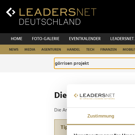
Zum
Inhalt
Zur
Fußzeilen-
Navigation
Zur
HOME
FOTO-GALERIE
EVENTKALENDER
LEADERSNET
Hauptnavigation
NEWS
MEDIA
AGENTUREN
HANDEL
TECH
FINANZEN
MOBILI
Die ganze Website d
Die Anfrage ergab 1 Treffer.
Zustimmung
Tipp