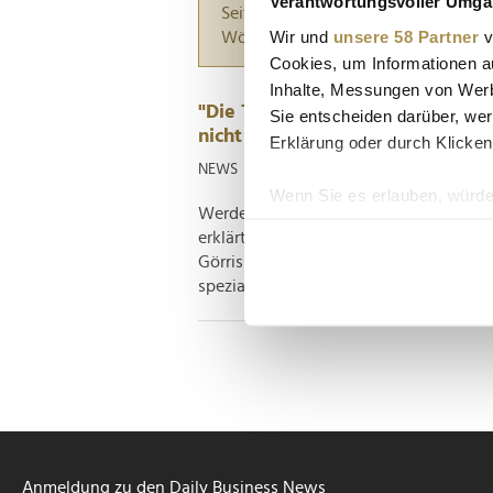
Verantwortungsvoller Umgan
Seiten suchen, die genau diese Wor
Wir und
unsere 58 Partner
v
Wörter zwischen Anführungszeiche
Cookies, um Informationen a
Inhalte, Messungen von Werb
"Die Technologie ist vorhanden, 
Sie entscheiden darüber, wer
nicht so weit"
Erklärung oder durch Klicken
NEWS
| 16.04.2023
Wenn Sie es erlauben, würde
Werden Stromrationierungen bald zur R
Informationen über Ih
erklärt im Interview, wie Hausbesitze
Ihr Gerät durch aktiv
Görrissen blickt auf eine langjährige K
Erfahren Sie mehr darüber, w
spezialisierte sich frühzeitig auf erneuer
Einzelheiten
fest.
Wir verwenden Cookies, um I
und die Zugriffe auf unsere 
Website an unsere Partner fü
möglicherweise mit weiteren
der Dienste gesammelt habe
Anmeldung zu den Daily Business News