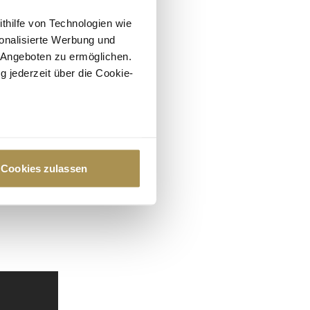
ithilfe von Technologien wie
onalisierte Werbung und
 Angeboten zu ermöglichen.
g jederzeit über die Cookie-
au sein können
zieren
Cookies zulassen
hre Präferenzen im
Abschnitt
 Medien anbieten zu können
hrer Verwendung unserer
 führen diese Informationen
ie im Rahmen Ihrer Nutzung