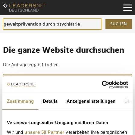
Zum
Inhalt
Zur
Fußzeilen-
SUCHEN
Navigation
Zur
Hauptnavigation
Die ganze Website durchsuchen
Die Anfrage ergab 1 Treffer.
Tipp
Seiten suchen, die genau diese Wortgruppe enthalten:
Setzen Sie die gesuchten Wörter zwischen
Zustimmung
Details
Anzeigeneinstellungen
Über
Anführungszeichen: zb "Vorname Nachname".
Verantwortungsvoller Umgang mit Ihren Daten
Prof. (em) Bernhard Bogerts:
Wir und
unsere 58 Partner
verarbeiten Ihre persönlichen
"Radikalisierungsprozesse gab es schon zu allen