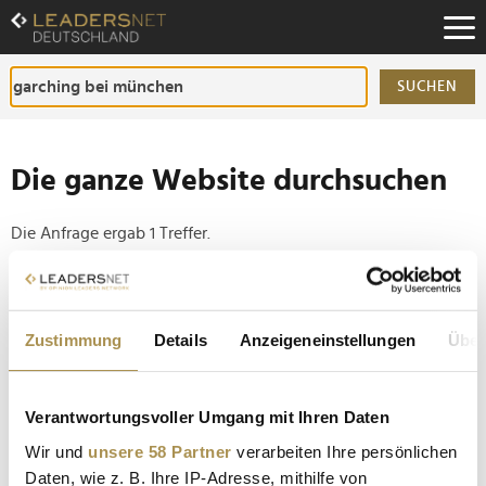
Zum
Inhalt
Zur
Fußzeilen-
SUCHEN
Navigation
Zur
Hauptnavigation
Die ganze Website durchsuchen
Die Anfrage ergab 1 Treffer.
Tipp
Seiten suchen, die genau diese Wortgruppe enthalten:
Zustimmung
Details
Anzeigeneinstellungen
Über
Setzen Sie die gesuchten Wörter zwischen
Anführungszeichen: zb "Vorname Nachname".
Verantwortungsvoller Umgang mit Ihren Daten
Wir und
unsere 58 Partner
verarbeiten Ihre persönlichen
Ledvance kehrt zu Team Lewis zurück
Daten, wie z. B. Ihre IP-Adresse, mithilfe von