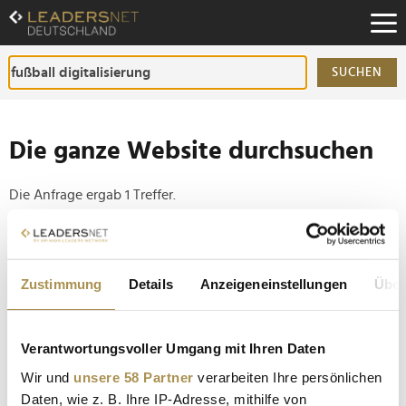
Zum
Inhalt
Zur
Fußzeilen-
SUCHEN
Navigation
Zur
Hauptnavigation
Die ganze Website durchsuchen
Die Anfrage ergab 1 Treffer.
Tipp
Seiten suchen, die genau diese Wortgruppe enthalten:
Zustimmung
Details
Anzeigeneinstellungen
Über
Setzen Sie die gesuchten Wörter zwischen
Anführungszeichen: zb "Vorname Nachname".
Verantwortungsvoller Umgang mit Ihren Daten
Wir und
unsere 58 Partner
verarbeiten Ihre persönlichen
Rudi Völler verlässt den DFB nach der EM 2028
Daten, wie z. B. Ihre IP-Adresse, mithilfe von