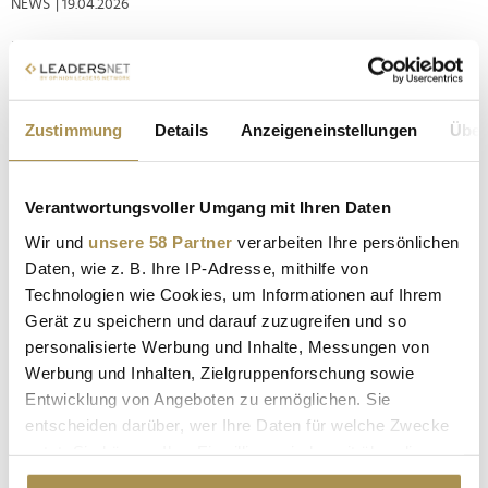
NEWS
| 19.04.2026
Firma: Frankfurter Allgemeine Zeitung Position: Co-
Chefredakteurin Helene Bubrowski kehrt als Co-
Chefredakteurin zurück zur Frankfurter Allgemeinen Zeitung.
Erstmals in ihrer Geschichte holt die FAZ im Januar 2027 eine
Zustimmung
Details
Anzeigeneinstellungen
Über
Frau in ihr Herausgeber-Gremium. Künftig soll Bubrowski
gemeinsam mit Berthold...
Verantwortungsvoller Umgang mit Ihren Daten
"Wirtschaftswoche" verpflichtet Maja Brankovic als
Wir und
unsere 58 Partner
verarbeiten Ihre persönlichen
stellvertretende Chefredakteurin
Daten, wie z. B. Ihre IP-Adresse, mithilfe von
Technologien wie Cookies, um Informationen auf Ihrem
NEWS
| 09.02.2023
Gerät zu speichern und darauf zuzugreifen und so
Die 34-Jährige ist aktuell als Ressorleiterin für Wirtschaft und
personalisierte Werbung und Inhalte, Messungen von
Wert bei der "Frankfurter Allgemeinen Sonntagszeitung" tätig.
Werbung und Inhalten, Zielgruppenforschung sowie
Die Wirtschaftswoche (WiWo) erweitert zum 1. November
Entwicklung von Angeboten zu ermöglichen. Sie
2023 die Chefredaktion um die Wirtschaftsjournalistin Maja
entscheiden darüber, wer Ihre Daten für welche Zwecke
Brankovic. Als Stellvertreterin des designierten...
nutzt. Sie können Ihre Einwilligung jederzeit über die
Cookie-Erklärung oder durch Klicken auf das Privacy