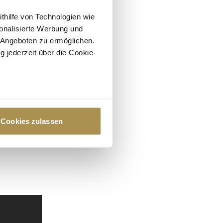
ithilfe von Technologien wie
onalisierte Werbung und
 Angeboten zu ermöglichen.
g jederzeit über die Cookie-
au sein können
zieren
Cookies zulassen
hre Präferenzen im
Abschnitt
 Medien anbieten zu können
hrer Verwendung unserer
 führen diese Informationen
ie im Rahmen Ihrer Nutzung