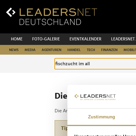
Zum
Inhalt
Zur
Fußzeilen-
Navigation
Zur
HOME
FOTO-GALERIE
EVENTKALENDER
LEADERSNET
Hauptnavigation
NEWS
MEDIA
AGENTUREN
HANDEL
TECH
FINANZEN
MOBILI
Die ganze Website d
Die Anfrage ergab 1 Treffer.
Zustimmung
Tipp