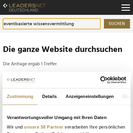
Zum
Inhalt
Zur
Fußzeilen-
SUCHEN
Navigation
Zur
Hauptnavigation
Die ganze Website durchsuchen
Die Anfrage ergab 1 Treffer.
Tipp
Seiten suchen, die genau diese Wortgruppe enthalten:
Zustimmung
Details
Anzeigeneinstellungen
Über
Setzen Sie die gesuchten Wörter zwischen
Anführungszeichen: zb "Vorname Nachname".
Verantwortungsvoller Umgang mit Ihren Daten
Mercedes-Benz bringt 14.000 Mitarbeitende zur
Wir und
unsere 58 Partner
verarbeiten Ihre persönlichen
Global Training Experience nach Wien