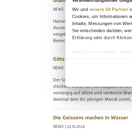
Glamour Deutschland ehrt die W
Wir und
unsere 58 Partner
v
NEWS
| 13.11.2024
Cookies, um Informationen a
Harriet Herbig-Matten, Düzen Tekkal, 
Inhalte, Messungen von Werb
Auszeichnung freuen, die die deutsch
Sie entscheiden darüber, wer
vergeben hat. Mit dem Award sollen Fr
Erklärung oder durch Klicken
Bereichen inspirieren" und "für Zusamm
Wenn Sie es erlauben, würde
Götz-George-Preis geht an Mich
Informationen über Ih
Ihr Gerät durch aktiv
NEWS
| 27.10.2024
Erfahren Sie mehr darüber, w
Der Schauspielpreis, hinter dem die Ve
Einzelheiten
fest.
stecken, wurde am Samstagabend zum s
vorrangig auf ältere und verdiente Br
Wir verwenden Cookies, um I
diesmal dem 80-jährigen Mendl zuteil, d
und die Zugriffe auf unsere 
Website an unsere Partner fü
möglicherweise mit weiteren
Die Geissens machen in Wasser
der Dienste gesammelt habe
NEWS
| 22.10.2024