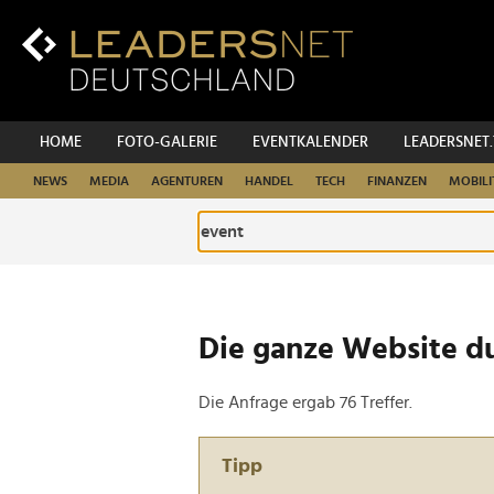
Zum
Inhalt
Zur
Fußzeilen-
Navigation
Zur
HOME
FOTO-GALERIE
EVENTKALENDER
LEADERSNET
Hauptnavigation
NEWS
MEDIA
AGENTUREN
HANDEL
TECH
FINANZEN
MOBILI
Die ganze Website d
Die Anfrage ergab 76 Treffer.
Tipp