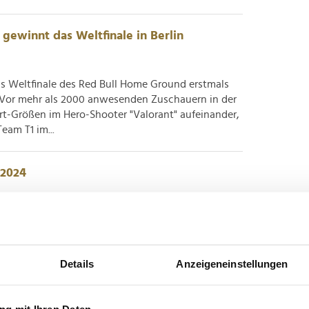
gewinnt das Weltfinale in Berlin
Weltfinale des Red Bull Home Ground erstmals
 Vor mehr als 2000 anwesenden Zuschauern in der
ort-Größen im Hero-Shooter "Valorant" aufeinander,
am T1 im...
 2024
f kürzlich der Deutsche Parfumpreis Duftstars
utschland ehrt mit der Gala die Parfumkreationen
hinter – und in Düsseldorf durften sich Yves Saint
Details
Anzeigeneinstellungen
ord...
g mit Ihren Daten