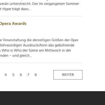
ouverän unterstreicht. Der im vergangenen Sommer
-Hype trägt dazu...
l Opera Awards
 Veranstaltung die derzeitigen Größen der Oper.
altehrwürdigen Ausdrucksform das gebührende
s Who is Who der Szene am Mittwoch in der
den – und gleich...
4
5
6
7
8
WEITER