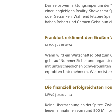
Das Selbstvermarktungsimperium der "
einer langlebigen Reality-Show samt S
oder Getränken. Während letztere Spart
haben Robert und Carmen Geiss nun ein
Frankfurt erklimmt den Großen W
NEWS
| 22.10.2024
Wann wird ein Wirtschaftsgipfel zum 
geht auf Nummer Sicher und organisiert
mit unterschiedlichen Schwerpunkten 
erprobten Unternehmern, Weltmeistern 
Die finanziell erfolgreichsten To
NEWS
| 06.10.2024
Keine Überraschung an der Spitze: Zwi
liegen Einnahmen von rund 800 Million