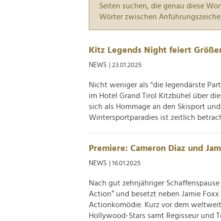
Seiten suchen, die genau diese Wor
Wörter zwischen Anführungszeiche
Kitz Legends Night feiert Größe
NEWS
| 23.01.2025
Nicht weniger als "die legendärste Pa
im Hotel Grand Tirol Kitzbühel über d
sich als Hommage an den Skisport und
Wintersportparadies ist zeitlich betrach
Premiere: Cameron Diaz und Jami
NEWS
| 16.01.2025
Nach gut zehnjähriger Schaffenspause 
Action“ und besetzt neben Jamie Foxx 
Actionkomödie. Kurz vor dem weltweiten
Hollywood-Stars samt Regisseur und To