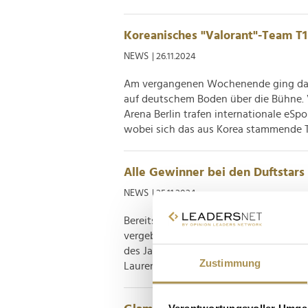
Koreanisches "Valorant"-Team T1 
NEWS
| 26.11.2024
Am vergangenen Wochenende ging das 
auf deutschem Boden über die Bühne.
Arena Berlin trafen internationale eSp
wobei sich das aus Korea stammende Te
Alle Gewinner bei den Duftstars
NEWS
| 25.11.2024
Bereits zum 32. Mal wurde in Düsseldor
vergeben. Die Fragrance Foundation De
des Jahres und die Verantwortlichen da
Zustimmung
Laurent, Mugler, Chanel, Cartier, Tom F
Verantwortungsvoller Umgan