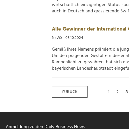
wirtschaftlich einzigartigen Status s
auch in Deutschland grassierende Swift
Alle Gewinner der Internationa
NEWS
| 03.10.2024
Gemäß ihres Namens prämiert die junge
Um den prägenden Gestaltern dieser 
Rampenlicht zu gewähren, hat sich da
bayerischen Landeshauptstadt eingefun
1
2
3
ZURÜCK
Anmeldung zu den Daily Business News