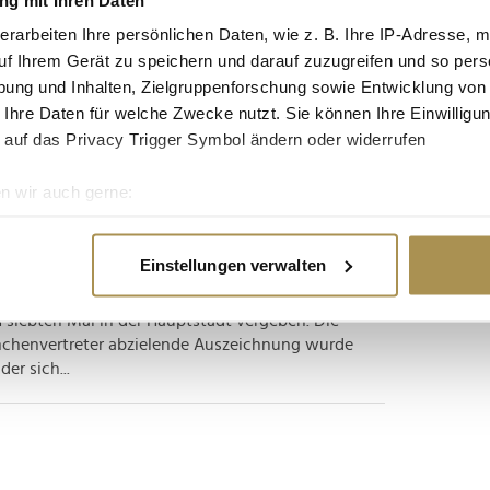
omen of the Year 2024
erarbeiten Ihre persönlichen Daten, wie z. B. Ihre IP-Adresse, m
uf Ihrem Gerät zu speichern und darauf zuzugreifen und so pers
Nina Chuba und fünf weitere dürfen sich über die
ung und Inhalten, Zielgruppenforschung sowie Entwicklung von
e Glamour-Ausgabe zum zweiten Mal in Berlin
 Ihre Daten für welche Zwecke nutzt. Sie können Ihre Einwilligun
auen Anerkennung erfahren, die "in ihren eigenen
 auf das Privacy Trigger Symbol ändern oder widerrufen
enhalt und...
n wir auch gerne:
ael Mendl
re geografische Lage erfassen, welche bis auf einige Meter gen
es Scannen nach bestimmten Merkmalen (Fingerprinting) identifi
Einstellungen verwalten
ie Ihre persönlichen Daten verarbeitet werden, und legen Sie I
rbliebenen des einstigen "Schimanski"-Darstellers
iebten Mal in der Hauptstadt vergeben. Die
anchenvertreter abzielende Auszeichnung wurde
nhalte und Anzeigen zu personalisieren, Funktionen für soziale
er sich...
Website zu analysieren. Außerdem geben wir Informationen zu I
r soziale Medien, Werbung und Analysen weiter. Unsere Partner
 Daten zusammen, die Sie ihnen bereitgestellt haben oder die s
n.