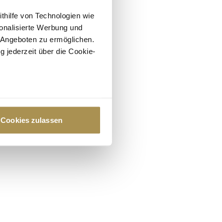
ithilfe von Technologien wie
onalisierte Werbung und
 Angeboten zu ermöglichen.
g jederzeit über die Cookie-
au sein können
zieren
Cookies zulassen
hre Präferenzen im
Abschnitt
 Medien anbieten zu können
hrer Verwendung unserer
 führen diese Informationen
ie im Rahmen Ihrer Nutzung