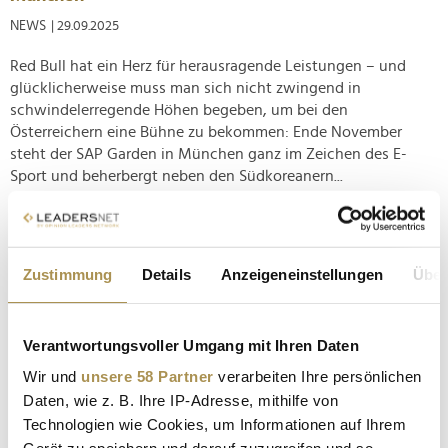
NEWS
| 29.09.2025
Red Bull hat ein Herz für herausragende Leistungen – und
glücklicherweise muss man sich nicht zwingend in
schwindelerregende Höhen begeben, um bei den
Österreichern eine Bühne zu bekommen: Ende November
steht der SAP Garden in München ganz im Zeichen des E-
Sport und beherbergt neben den Südkoreanern...
Bierhoff, Bayern, Red Bull: Lokale Helden, globales
Denken
Zustimmung
Details
Anzeigeneinstellungen
Über
NEWS
| 06.02.2025
Am Mittwoch und Donnerstag hat Hamburg die jüngste
Verantwortungsvoller Umgang mit Ihren Daten
Ausgabe der SPOBIS Conference beherbergt. Der vorher lange
Zeit in Düsseldorf etablierte Treffpunkt für Fachleute aus der
Wir und
unsere 58 Partner
verarbeiten Ihre persönlichen
Sportwirtschaft, dem Sponsoring oder der Digitalisierung
Daten, wie z. B. Ihre IP-Adresse, mithilfe von
ging zum zweiten Mal in der Hansestadt über die Bühne.
Technologien wie Cookies, um Informationen auf Ihrem
Unter dem...