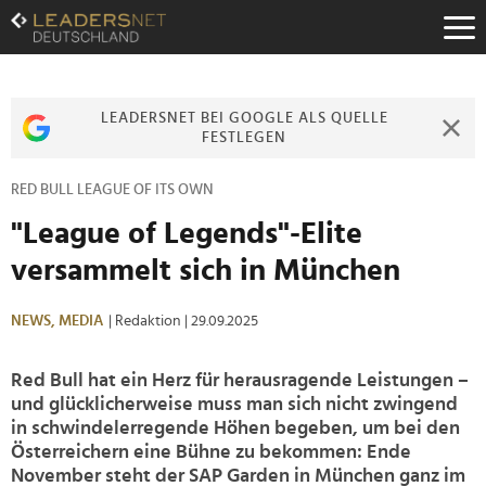
Zum
Inhalt
Zur
Fußzeilen-
Navigation
LEADERSNET BEI GOOGLE ALS QUELLE
Zur
FESTLEGEN
Hauptnavigation
RED BULL LEAGUE OF ITS OWN
"League of Legends"-Elite
versammelt sich in München
NEWS,
MEDIA
| Redaktion
| 29.09.2025
Red Bull hat ein Herz für herausragende Leistungen –
und glücklicherweise muss man sich nicht zwingend
in schwindelerregende Höhen begeben, um bei den
Österreichern eine Bühne zu bekommen: Ende
November steht der SAP Garden in München ganz im