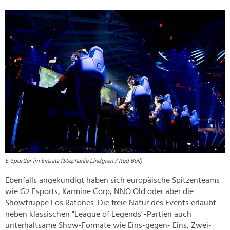
E-Sportler im Einsatz (Stephanie Lindgren / Red Bull)
Ebenfalls angekündigt haben sich europäische Spitzenteams
wie G2 Esports, Karmine Corp, NNO Old oder aber die
Showtruppe Los Ratones. Die freie Natur des Events erlaubt
neben klassischen "League of Legends"-Partien auch
unterhaltsame Show-Formate wie Eins-gegen- Eins, Zwei-