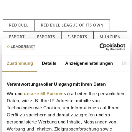
RED BULL
RED BULL LEAGUE OF ITS OWN
ESPORT
ESPORTS
E-SPORTS
MÜNCHEN
SAP GARDEN
SAP GARDEN MÜNCHEN
GAMING
LEAGUE OF LEGENDS
Zustimmung
Details
Anzeigeneinstellungen
Über
OLYMPIAPARK MÜNCHEN
T1
G2 ESPORTS
Verantwortungsvoller Umgang mit Ihren Daten
KARMINE CORP
NNO OLD
LOS RATONES
Wir und
unsere 58 Partner
verarbeiten Ihre persönlichen
Daten, wie z. B. Ihre IP-Adresse, mithilfe von
Kommentar veröffentlichen
Technologien wie Cookies, um Informationen auf Ihrem
Gerät zu speichern und darauf zuzugreifen und so
Autor:
*
personalisierte Werbung und Inhalte, Messungen von
Werbung und Inhalten, Zielgruppenforschung sowie